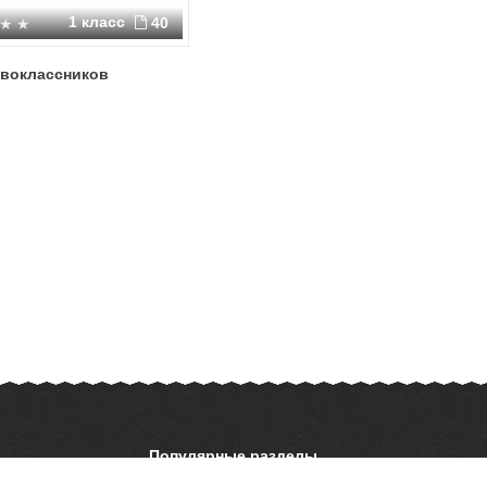
1 класс
40
рвоклассников
Популярные разделы
ОБЖ
История