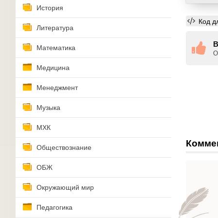
История
Код д
Литература
В
Математика
О
Медицина
Менеджмент
Музыка
МХК
Комме
Обществознание
ОБЖ
Окружающий мир
Педагогика