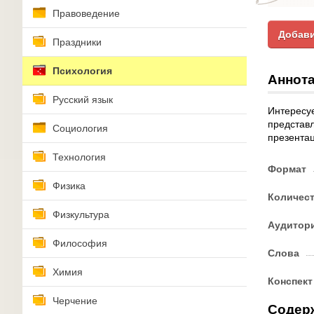
Правоведение
Добави
Праздники
Психология
Аннота
Русский язык
Интересуе
представл
Социология
презентац
Технология
Формат
Физика
Количес
Физкультура
Аудитор
Философия
Слова
Химия
Конспект
Черчение
Содер