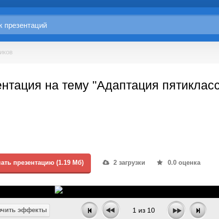
иков
нтация на тему "Адаптация пятиклас
ать презентацию (1.19 Мб)
2 загрузки
0.0 оценка
чить эффекты
1
из
10