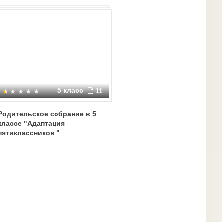
5 класс
11
Родительское собрание в 5
классе "Адаптация
пятиклассников "