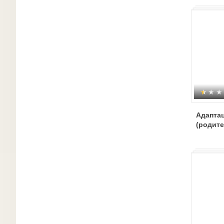
Адаптац
(родите