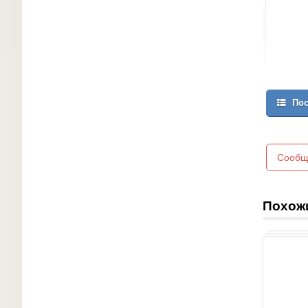
Пос
Сообщ
Похож