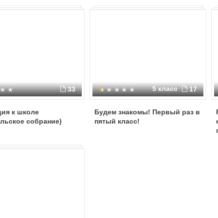
5 класс
33
17
ия к школе
Будем знакомы! Первый раз в
льское собрание)
пятый класс!