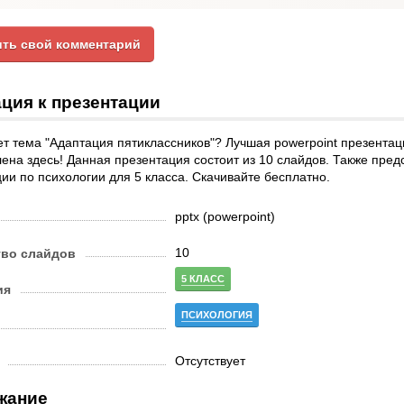
ть свой комментарий
ция к презентации
т тема "Адаптация пятиклассников"? Лучшая powerpoint презентац
ена здесь! Данная презентация состоит из 10 слайдов. Также пред
ии по психологии для 5 класса. Скачивайте бесплатно.
pptx (powerpoint)
10
тво слайдов
5 КЛАСС
ия
ПСИХОЛОГИЯ
Отсутствует
жание