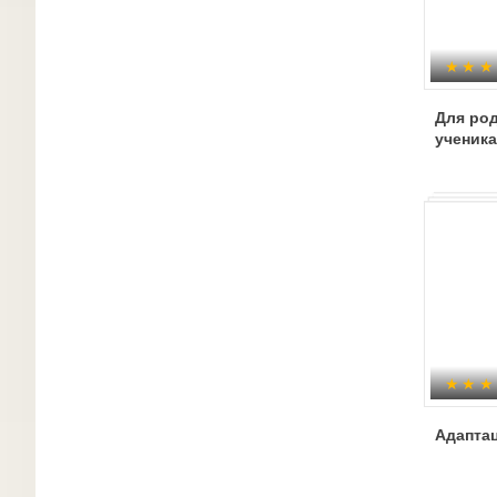
Для род
ученика
Адапта