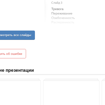
Слайд 3
Тревога
Переживание
Озабоченность
Растерянность
Беспокойство
Страх
мотреть все слайды
ить об ошибке
ие презентации