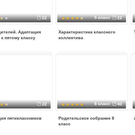
5 класс
22
22
ителей. Адаптация
Характеристика классного
 к пятому классу
коллектива
8 класс
22
40
ция пятиклассников
Родительское собрание 8
класс