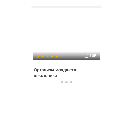
105
Организм младшего
Содержа
школьника
внедрен
образов