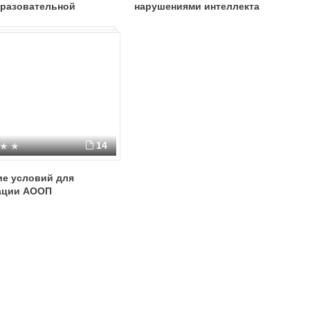
разовательной
нарушениями интеллекта
мме начального общего
вания обучающихся с
14
ие условий для
ации АООП