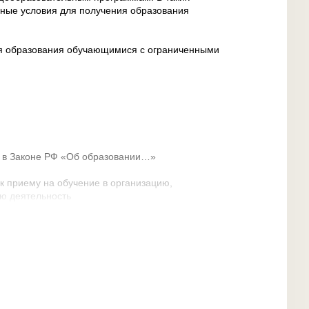
ьные условия для получения образования
ия образования обучающимися с ограниченными
 в Законе РФ «Об образовании…»
к приему на обучение в организацию,
ю деятельность
можностями здоровья принимаются на обучение
еобразовательной программе только с согласия
лей) и на основании рекомендаций психолого-
 программа – это образовательная программа,
енка с ОВЗ (в том числе с инвалидностью),
ой общеобразовательной программы, с учетом