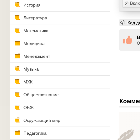
Вклю
История
Литература
Код д
Математика
В
Медицина
О
Менеджмент
Музыка
МХК
Обществознание
Комме
ОБЖ
Окружающий мир
Педагогика