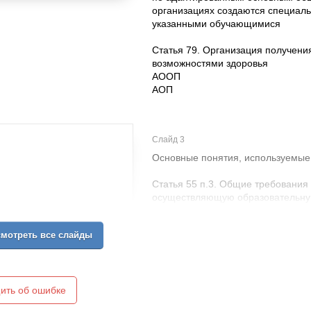
организациях создаются специал
указанными обучающимися
Статья 79. Организация получен
возможностями здоровья
АООП
АОП
Слайд 3
Основные понятия, используемые
Статья 55 п.3. Общие требования 
осуществляющую образовательну
……….. дети с ограниченными воз
по адаптированной основной общ
мотреть все слайды
родителей (законных представите
медико-педагогической комиссии.
Комментарии к ФЗ-273
Адаптированная образовательная
адаптированная для обучения реб
ить об ошибке
разрабатывается на базе основн