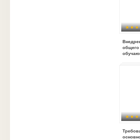
Внедре
общего
обучаю
особен
Требов
основн