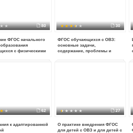
80
30
ние ФГОС начального
ФГОС обучающихся с ОВЗ:
 образования
основные задачи,
щихся с физическими
содержание, проблемы и
ностями
перспективы введения
62
27
ания к адаптированной
О практике внедрения ФГОС
ой
для детей с ОВЗ и для детей с