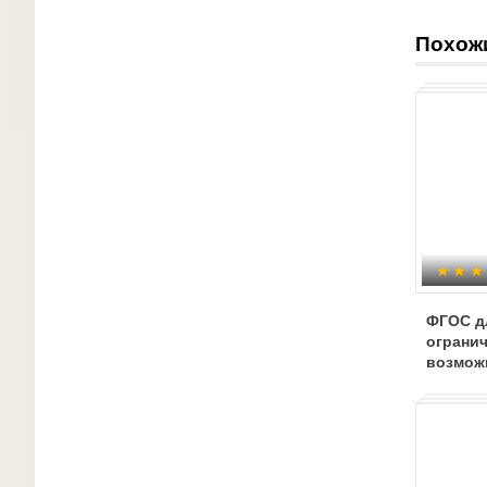
Похож
ФГОС дл
ограни
возмож