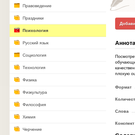
Правоведение
Праздники
Добави
Психология
Аннота
Русский язык
Социология
Посмотре
обучающи
Технология
качествен
плохую оц
Физика
Формат
Физкультура
Количес
Философия
Слова
Химия
Конспект
Черчение