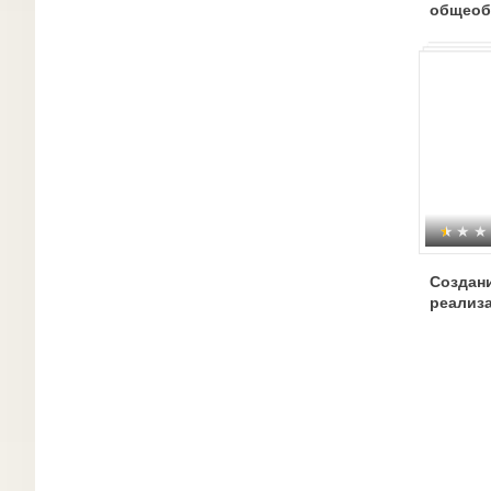
общеоб
програ
образо
ЗПР
Создан
реализ