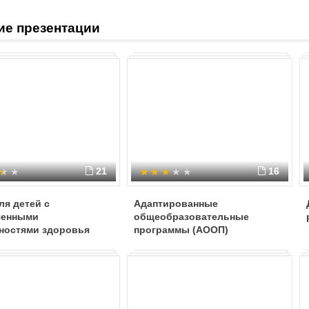
адаптированной основной образов
психофизическими особенностям
ие презентации
категории лиц с ОВЗ, к которой о
зрения – слепых, слабовидящих; л
слабослышащих и т.д.).
При этом адаптированию и модиф
рабочие тетради; электронные с
организации учебного процесса;
особые образовательные потребно
деятельности, способы коммуник
заданий, способы работы с текст
мн. др.).
21
16
я детей с
Адаптированные
ченными
общеобразовательные
ностями здоровья
программы (АООП)