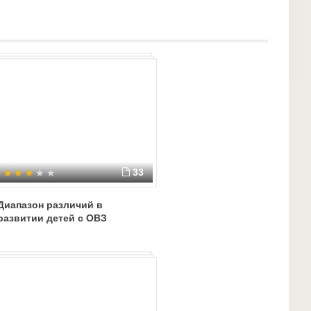
ательной программы и в соответствии с
и и особыми образовательными потребностями
тносится ребенок (например, лиц с нарушениями
иц с нарушением слуха – глухих,
икации подлежат программы; учебники и
редства и формы организации обучения; формы
 способы учебной работы с учащимися, имеющими
сти (способы организации коллективной учебной
ации, способы предъявления и выполнения
овыми материалами, формы и способы контроля и
33
Диапазон различий в
развитии детей с ОВЗ