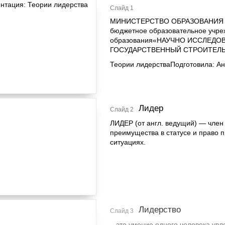
Слайд 1
МИНИСТЕРСТВО ОБРАЗОВАНИЯ И 
бюджетное образовательное учре
образования«НАУЧНО ИССЛЕД
ГОСУДАРСТВЕННЫЙ СТРОИТЕЛ
Теории лидерстваПодготовила: А
Лидер
Слайд 2
ЛИДЕР (от англ. ведущий) — член 
преимущества в статусе и право 
ситуациях.
Лидерство
Слайд 3
– это умение одного человека увл