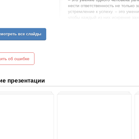
нести ответственность не только з
устремление к успеху. – это умен
чтобы каждый из них искренне зах
сила характера + воля к победе +
позитивно взаимодействовать с те
мотреть все слайды
ить об ошибке
ие презентации