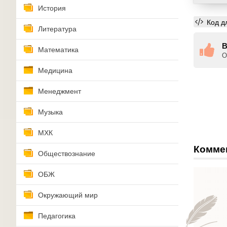
История
Код д
Литература
В
Математика
О
Медицина
Менеджмент
Музыка
МХК
Комме
Обществознание
ОБЖ
Окружающий мир
Педагогика