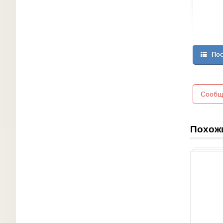
Пос
Сообщ
Похож