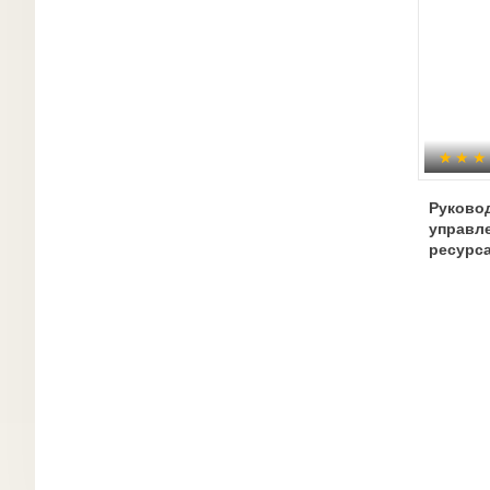
Руковод
управл
ресурс