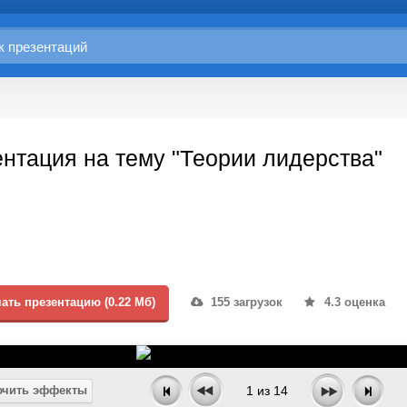
нтация на тему "Теории лидерства"
ать презентацию (0.22 Мб)
155 загрузок
4.3 оценка
чить эффекты
1
из
14