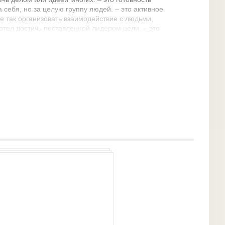
а себя, но за целую группу людей. – это активное
ие так организовать взаимодействие с людьми,
отел достичь поставленной лидером цели. – это
 прекрасный дар убеждения. – это умение равно
ми, кто слабее духом, с равными и сильнейшими.