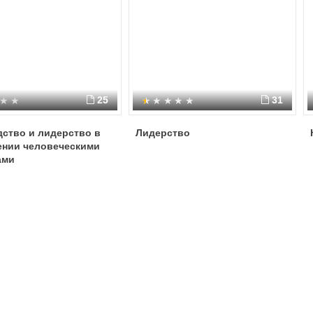
25
31
ство и лидерство в
Лидерство
ении человеческими
ами