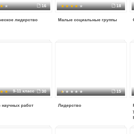
16
18
ческое лидерство
Малые социальные группы
9-11 класс
30
15
 научных работ
Лидерство