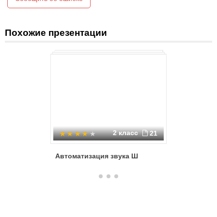
Похожие презентации
2 класс
21
Автоматизация звука Ш
Словарн
работа н
языка в 