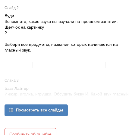
Слайд 2
Вуди
Вспомните, какие звуки вы изучали на прошлом занятии.
Щелчок на картинку
?
Выбери все предметы, названия которых начинаются на
гласный звук.
Слайд 3
Базз Лайтер
Инжир, иголка, игрушки. Обсудить букву И. Какой звук гласный
или согласный, назвать слова на звук И
?
Посмотреть все слайды
Что общего у предметов на рисунке?
И
Сообщить об ошибке