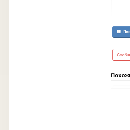
Пос
Сообщ
Похож