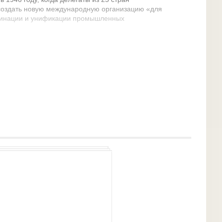
 создать новую международную организацию «для
динации и унификации промышленных
низация ISO официально начала свою