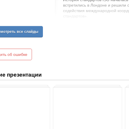
встретились в Лондоне и решили
содействия международной коор
стандартов».
В феврале 1947 года новая орга
деятельность.
мотреть все слайды
ить об ошибке
ие презентации