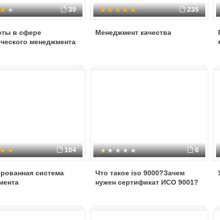
39
235
рты в сфере
Менеджмент качества
ического менеджмента
104
6
ированная система
Что такое iso 9000?Зачем
мента
нужен сертификат ИСО 9001?