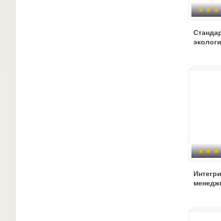
Станда
эколог
Интегр
менедж