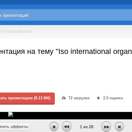
 for standardization –
нтация на тему "Iso international organi
ать презентацию (0.13 Мб)
72 загрузки
2.5 оценка
чить эффекты
1
из
28