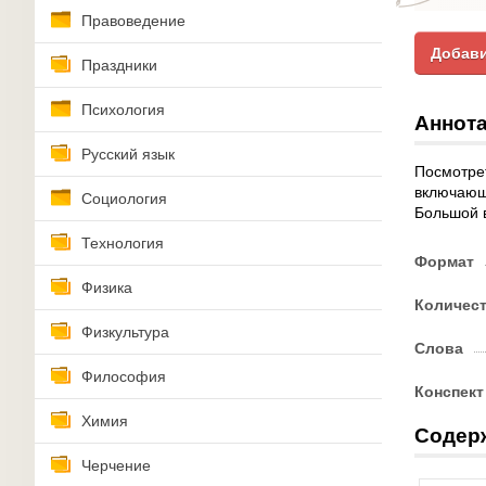
Правоведение
Добави
Праздники
Психология
Аннота
Русский язык
Посмотреть
включающу
Социология
Большой 
Технология
Формат
Физика
Количес
Физкультура
Слова
Философия
Конспект
Химия
Содер
Черчение