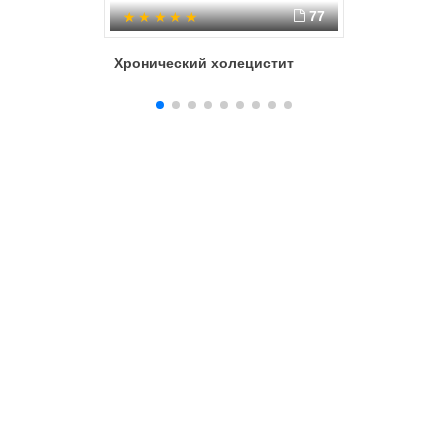
77
Хронический холецистит
Неотлож
хирурги