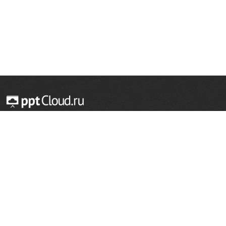
© 2014 — 2026 Облачный хостинг презентаций
Email:
support@pptcloud.ru
Проект
Популярные разделы
О сайте
ОБЖ
История
Химия
Как сделать презентацию
Физкультура
Астрономия
Правообладателям
География
Биология
Форма обратной связи