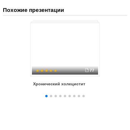
Похожие презентации
77
Хронический холецистит
Острый 