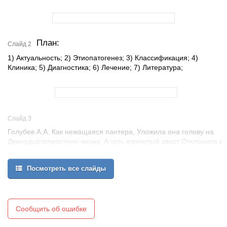
План:
Слайд 2
1) Актуальность; 2) Этиопатогенез; 3) Классификация; 4)
Клиника; 5) Диагностика; 6) Лечение; 7) Литература;
Слайд 3
Голубев А.А. Как нежащаяся пантера, Уложила она голову на
Двенадцатиперстную кишку, А чуть изогнутый хвост Отклонила в
ворота селезенки - Затаившийся красивый хищник, Который
неожиданно при болезни Может нанести непоправимый вред,
Посмотреть все слайды
Так и поджелудочная железа:
Сообщить об ошибке