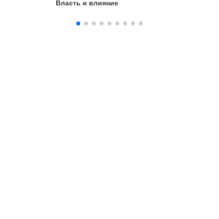
Власть и влияние
Проблем
организ