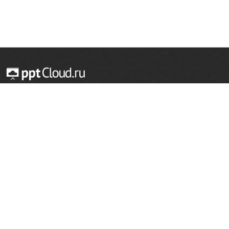
© 2014 — 2026 Облачный хостинг презентаций
Email:
support@pptcloud.ru
Проект
Популярные разделы
О сайте
ОБЖ
История
Химия
Как сделать презентацию
Физкультура
Астрономия
Правообладателям
География
Биология
Форма обратной связи
Иностранные языки
Сообщить об ошибке
Шаблоны для презентаций