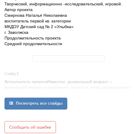
Творческий, информационно -исследовательский, игровой.
Автор проекта
Смирнова Наталья Николаевна
воспитатель первой кв. категории
МКДОУ Детский сад № 2 «Улыбка»
г. Заволжска
Продолжительность проекта
Средней продолжительности
Слайд 3
Актуальность проектаИзвестно, дошкольный возраст –
важнейший период становления личности, когда закладываются
предпосылки гражданских качеств, развиваются представления
детей о человеке, обществе и культуре. Проблема
Посмотреть все слайды
нравственного воспитания дошкольников обсуждается в
настоящее время все чаще.
В современных условияхактуальна проблема воспитания
подрастающего поколения. С первых лет своей жизни ребенок
попадает в информационное поле, создаваемое сетью
Сообщить об ошибке
массовых коммуникаций. В силу высокой восприимчивости к