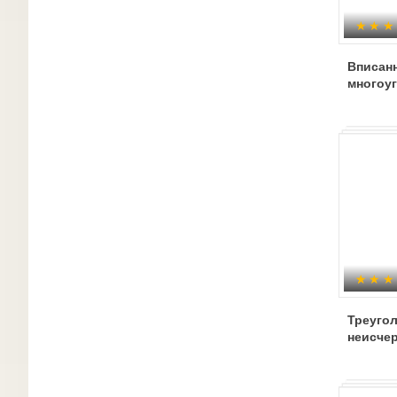
Вписан
многоу
Треугол
неисче