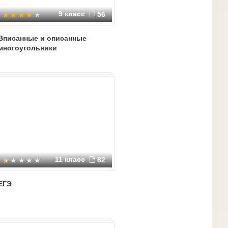
9 класс
56
Вписанные и описанные
многоугольники
11 класс
82
ЕГЭ