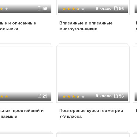
24
6 класс
56
56
E
ные и описанные
Вписанные и описанные
32
гольники
многоугольникив
25
15
Ответ:
9 класс
29
56
ьник, простейший и
Повторение курса геометрии
рпаемый
7-9 класса