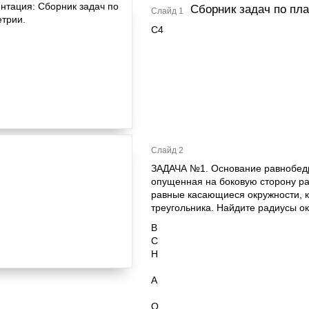
Сборник задач по пл
Слайд 1
С4
Слайд 2
ЗАДАЧА №1. Основание равнобедре
опущенная на боковую сторону ра
равные касающиеся окружности, к
треугольника. Найдите радиусы о
В
С
Н
А
О