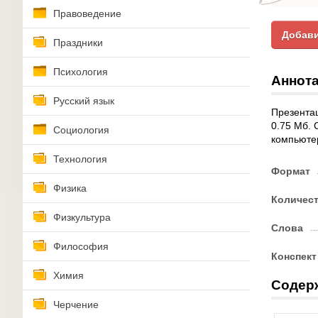
Правоведение
Добави
Праздники
Психология
Аннота
Русский язык
Презентац
0.75 Мб. 
Социология
компьюте
Технология
Формат
Физика
Количес
Физкультура
Слова
Философия
Конспект
Химия
Содер
Черчение