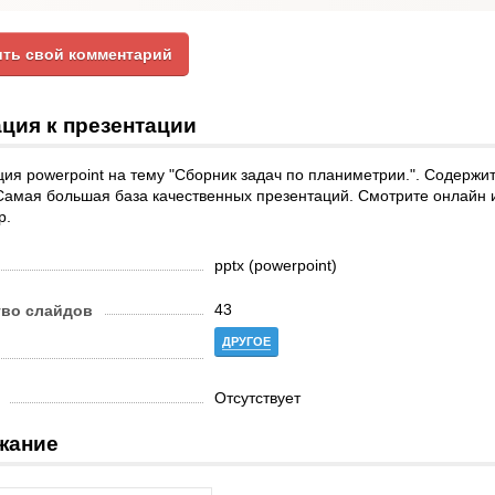
ть свой комментарий
ция к презентации
ия powerpoint на тему "Сборник задач по планиметрии.". Содержи
Самая большая база качественных презентаций. Смотрите онлайн 
р.
pptx (powerpoint)
43
тво слайдов
ДРУГОЕ
Отсутствует
жание