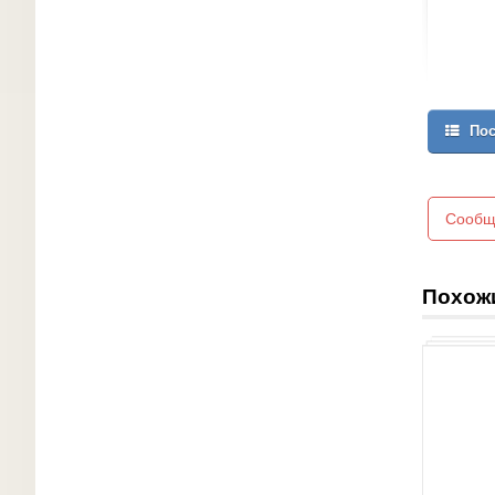
Пос
Сообщ
Похож