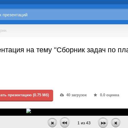
рии.
нтация на тему "Сборник задач по пл
ать презентацию (0.75 Мб)
40 загрузок
0.0 оценка
1
из
43