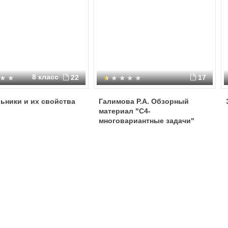
8 класс
22
17
ьники и их свойства
Галимова Р.А. Обзорный
материал "С4-
многовариантные задачи"