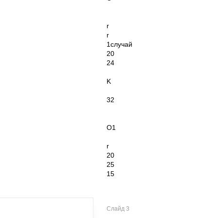
r
r
1случай
20
24
K
32
О1
r
20
25
15
Слайд 3