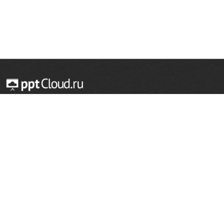
© 2014 — 2026 Облачный хостинг презентаций
Email:
support@pptcloud.ru
Проект
Популярные разделы
О сайте
ОБЖ
История
Химия
Как сделать презентацию
Физкультура
Астрономия
Правообладателям
География
Биология
Форма обратной связи
Иностранные языки
Сообщить об ошибке