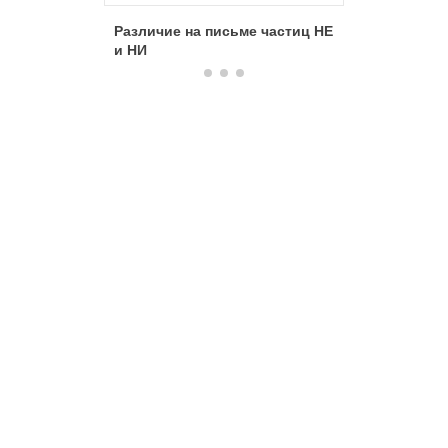
Различие на письме частиц НЕ
Частица 
и НИ