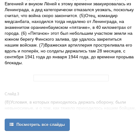
Евгенией и внуком Лёней к этому времени эвакуировалась из
Ленинграда, а дед категорически отказался уезжать, поскольку
считал, что война скоро закончится. (5)Отец, командир
медсанбата, находился тогда недалеко от Ленинграда, на
знаменитом ораниенбаумском «пятачке», в 40 километрах от
города. (6) «Пятачок» этот был небольшим участком земли на
южном берегу Финского залива, где удалось закрепиться
нашим войскам. (7)Вражеская артиллерия простреливала его
вдоль и поперёк, но солдаты держались там 28 месяцев, с
сентября 1941 года до января 1944 года, до времени прорыва
блокады.
Слайд 3
(8)Условия, в которых приходилось держать оборону, были
невыносимые, и о том, как тяжело приходилось нашим бойцам,
я узнал много позже из рассказов отца и его сослуживцев по
медсанбату. (9)Тяжелораненых бойцов с ораниенбаумского
Посмотреть все слайды
«пятачка» необходимо было переправлять в ленинградские
госпитали. (10)Единственной возможностью сделать это был
путь по льду через Финский залив и только длинной зимней