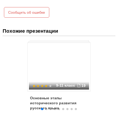
делопроизводство,
бытовое общение.
Сообщить об ошибке
Похожие презентации
9-11 класс
19
Основные этапы
Ученый -
исторического развития
Виногра
русского языка