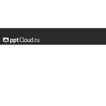
© 2014 — 2026 Облачный хостинг презентаций
Email:
support@pptcloud.ru
Проект
Популярные разделы
О сайте
ОБЖ
История
Химия
Как сделать презентацию
Физкультура
Астрономия
Правообладателям
География
Биология
Форма обратной связи
Иностранные языки
Сообщить об ошибке