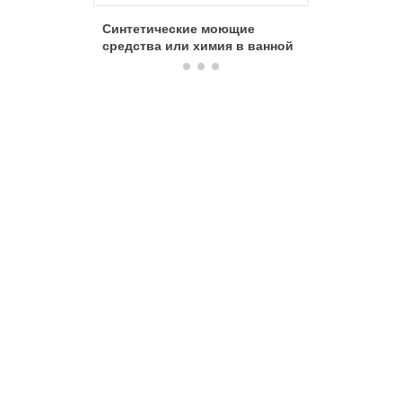
Синтетические моющие
Синтети
средства или химия в ванной
средств