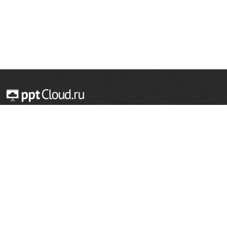
© 2014 — 2026 Облачный хостинг презентаций
Email:
support@pptcloud.ru
Проект
Популярные разделы
О сайте
ОБЖ
История
Химия
Как сделать презентацию
Физкультура
Астрономия
Правообладателям
География
Биология
Форма обратной связи
Иностранные языки