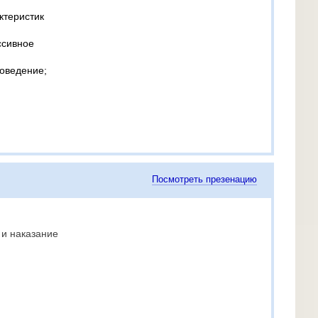
ктеристик
ссивное
поведение;
Посмотреть презенацию
и наказание