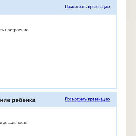
Посмотреть презенацию
ть настроение
ение ребенка
Посмотреть презенацию
агрессивность.