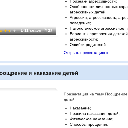
Признаки агрессивности;
Особенности личностных хара
агрессивных детей;
Агрессия, агрессивность, агре
поведение;
Патологическое агрессивное 
1-11 класс
32
Варианты проявления детской
агрессивности;
Ошибки родителей.
Открыть презентацию »
оощрение и наказание детей
Презентация на тему Поощрение 
детей
Наказание;
Правила наказания детей;
Физическое наказание;
Способы прощения;