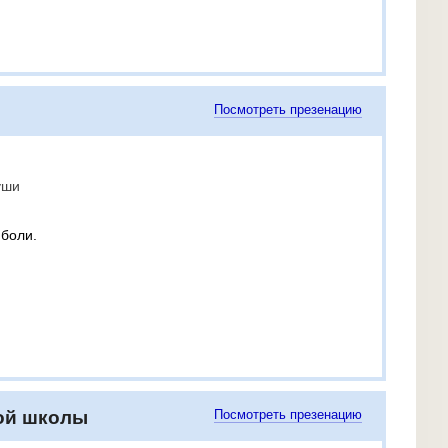
Посмотреть презенацию
уши
 боли.
ной школы
Посмотреть презенацию