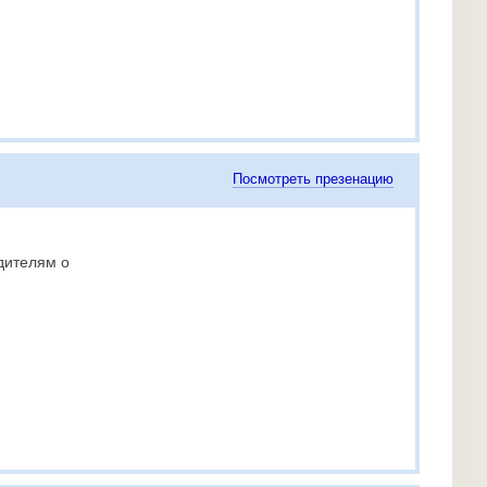
Посмотреть презенацию
дителям о