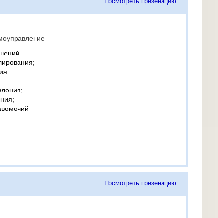
Посмотреть презенацию
амоуправление
ошений
лирования;
ия
вления;
ния;
авомочий
Посмотреть презенацию