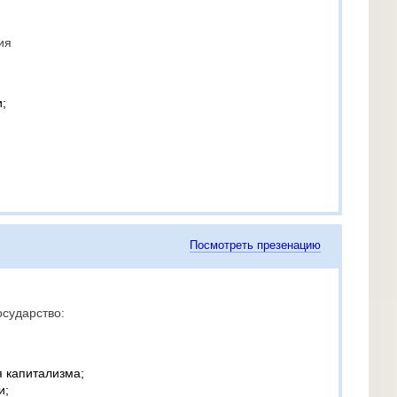
ия
;
Посмотреть презенацию
осударство:
 капитализма;
и;