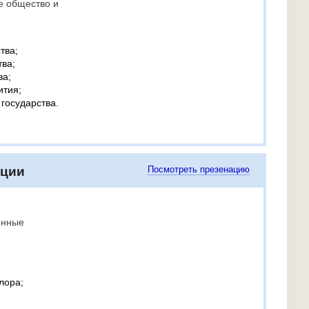
е общество и
тва;
тва;
ва;
ития;
государства.
ации
Посмотреть презенацию
енные
лора;