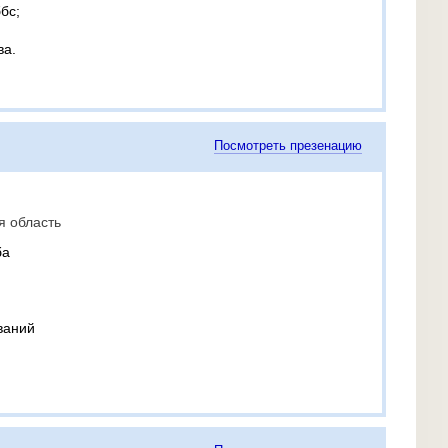
бс;
ва.
Посмотреть презенацию
я область
ба
ваний