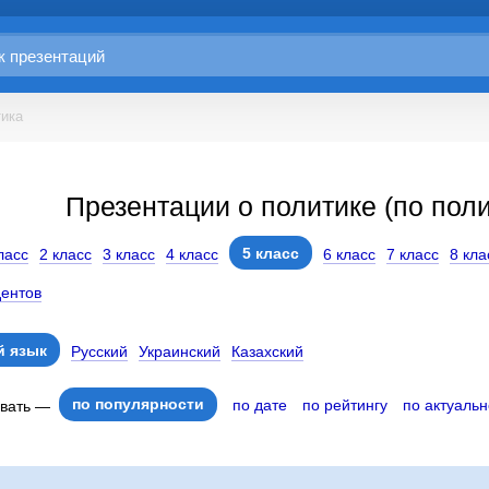
ика
Презентации о политике (по поли
5 класс
ласс
2 класс
3 класс
4 класс
6 класс
7 класс
8 кла
дентов
 язык
Русский
Украинский
Казахский
по популярности
по дате
по рейтингу
по актуальн
овать —