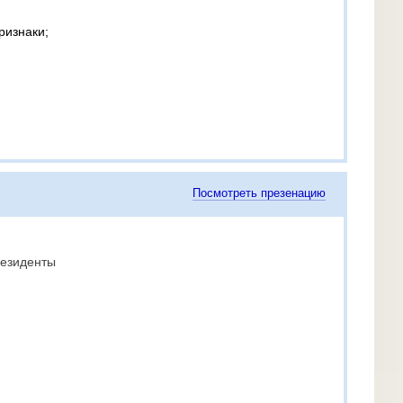
ризнаки;
Посмотреть презенацию
резиденты