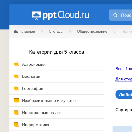
Главная
5 класс
Обществознание
Полит
Категории для 5 класса
Астрономия
Все
1 к
Биология
Для сту
География
Любой
Изобразительное искусство
Сортир
Иностранные языки
Информатика