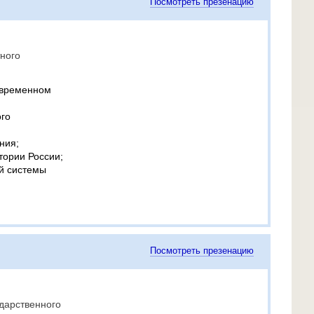
Посмотреть презенацию
ного
овременном
го
ния;
тории России;
й системы
Посмотреть презенацию
дарственного