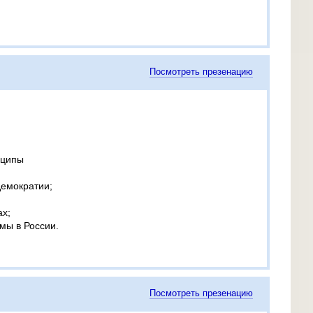
Посмотреть презенацию
нципы
емократии;
ах;
мы в России.
Посмотреть презенацию