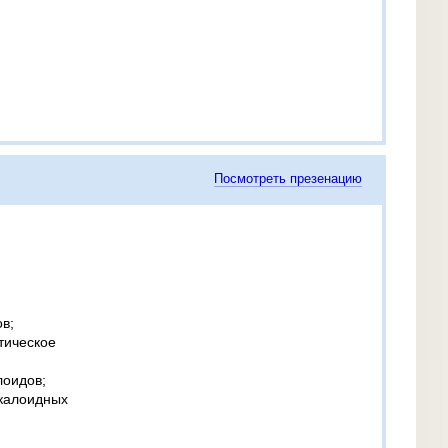
Посмотреть презенацию
в;
тическое
лоидов;
калоидных