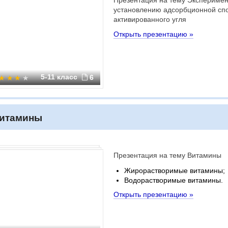
Презентация на тему Эксперимен
установлению адсорбционной сп
активированного угля
Открыть презентацию »
5-11 класс
6
итамины
Презентация на тему Витамины
Жирорастворимые витамины;
Водорастворимые витамины.
Открыть презентацию »