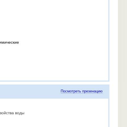
химические
Посмотреть презенацию
войства воды