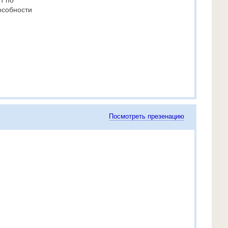
т по
особности
Посмотреть презенацию