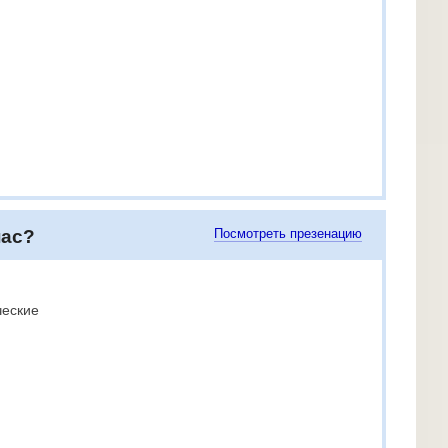
нас?
Посмотреть презенацию
ческие