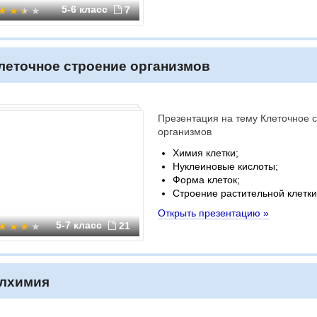
5-6 класс
7
леточное строение организмов
Презентация на тему Клеточное 
организмов
Химия клетки;
Нуклеиновые кислоты;
Форма клеток;
Строение растительной клетки
Открыть презентацию »
5-7 класс
21
лхимия