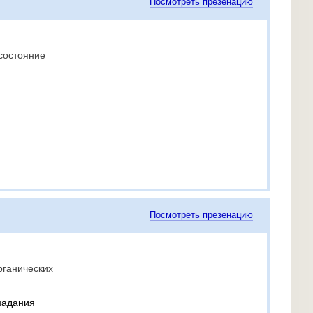
Посмотреть презенацию
состояние
Посмотреть презенацию
рганических
задания