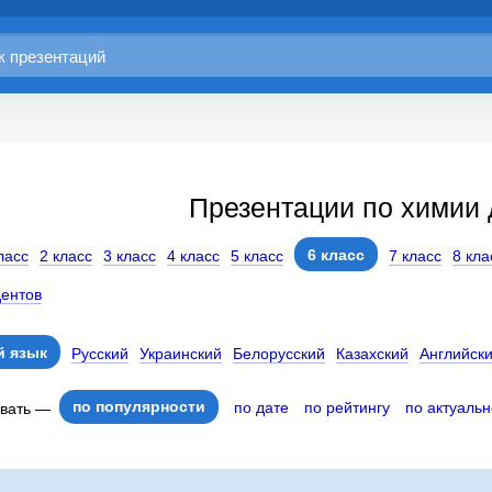
Презентации по химии 
6 класс
ласс
2 класс
3 класс
4 класс
5 класс
7 класс
8 кла
дентов
 язык
Русский
Украинский
Белорусский
Казахский
Английск
по популярности
по дате
по рейтингу
по актуальн
овать —