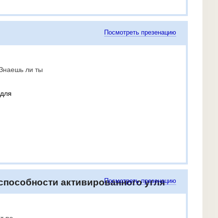
Посмотреть презенацию
"Знаешь ли ты
 для
способности активированного угля
Посмотреть презенацию