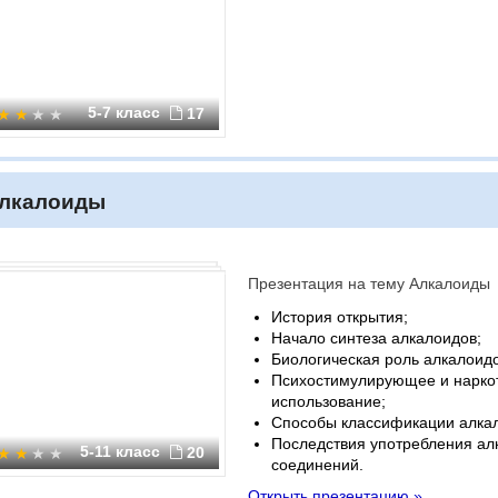
5-7 класс
17
лкалоиды
Презентация на тему Алкалоиды
История открытия;
Начало синтеза алкалоидов;
Биологическая роль алкалоидо
Психостимулирующее и нарко
использование;
Способы классификации алка
Последствия употребления ал
5-11 класс
20
соединений.
Открыть презентацию »