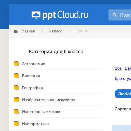
Главная
6 класс
Химия
Категории для 6 класса
Астрономия
Все
1 к
Биология
Для сту
География
Любой
Изобразительное искусство
Сортир
Иностранные языки
Информатика