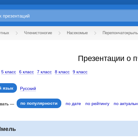
отных
Членистоногие
Насекомые
Перепончатокрыл
Презентации о 
5 класс
6 класс
7 класс
8 класс
9 класс
 язык
Русский
по популярности
по дате
по рейтингу
по актуальн
овать —
мель