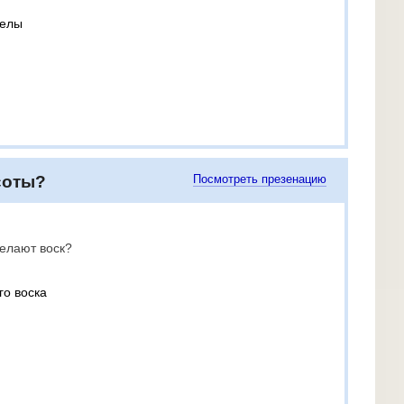
челы
соты?
Посмотреть презенацию
делают воск?
го воска