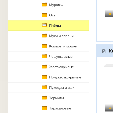
Муравьи
Осы
Пчёлы
Мухи и слепни
Комары и мошки
К
Чешуекрылые
Жесткокрылые
Полужесткокрылые
Пухоеды и вши
Термиты
Таракановые