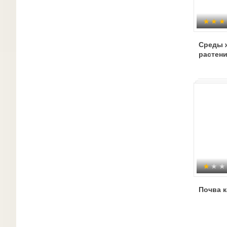
Среды 
растен
Почва к