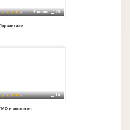
6 класс
25
Паразитизм
14
ГМО и экология