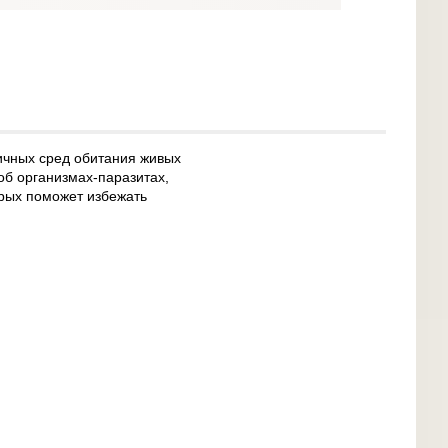
ичных сред обитания живых
об организмах-паразитах,
орых поможет избежать