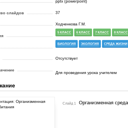
pptx (powerpoint)
37
тво слайдов
Ходченкова Г.М.
5 КЛАСС
6 КЛАСС
7 КЛАСС
8 КЛАСС
ия
БИОЛОГИЯ
ЭКОЛОГИЯ
СРЕДА ЖИЗНИ
Отсутствует
начение
Для проведения урока учителем
жание
Организменная среда
Слайд 1