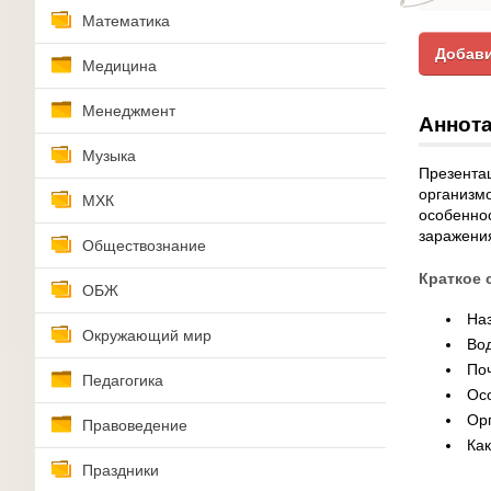
Математика
Добави
Медицина
Менеджмент
Аннота
Музыка
Презента
организмо
МХК
особенно
заражени
Обществознание
Краткое 
ОБЖ
На
Окружающий мир
Во
По
Педагогика
Ос
Ор
Правоведение
Как
Праздники