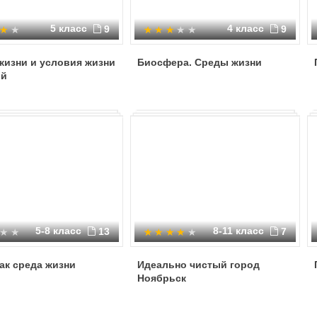
5 класс
4 класс
9
9
жизни и условия жизни
Биосфера. Среды жизни
ий
5-8 класс
8-11 класс
13
7
ак среда жизни
Идеально чистый город
Ноябрьск