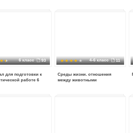
6 класс
4-6 класс
93
11
л для подготовки к
Среды жизни. отношения
тической работе 6
между животными