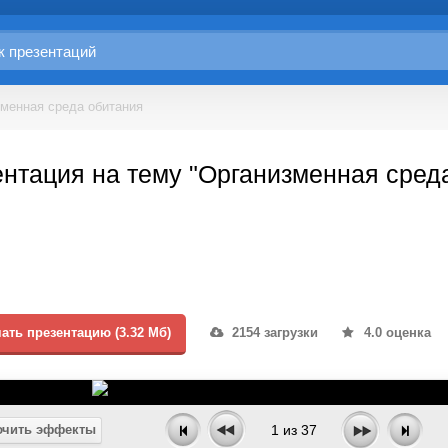
менная среда обитания
нтация на тему "Организменная сред
ать презентацию (3.32 Мб)
2154 загрузки
4.0 оценка
чить эффекты
1
из
37