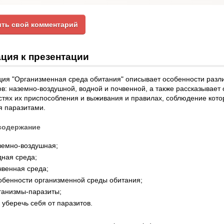
ть свой комментарий
ция к презентации
ция "Организменная среда обитания" описывает особенности разл
в: наземно-воздушной, водной и почвенной, а также рассказывает 
стях их приспособления и выживания и правилах, соблюдение кот
я паразитами.
содержание
земно-воздушная;
дная среда;
чвенная среда;
обенности организменной среды обитания;
ганизмы-паразиты;
 уберечь себя от паразитов.