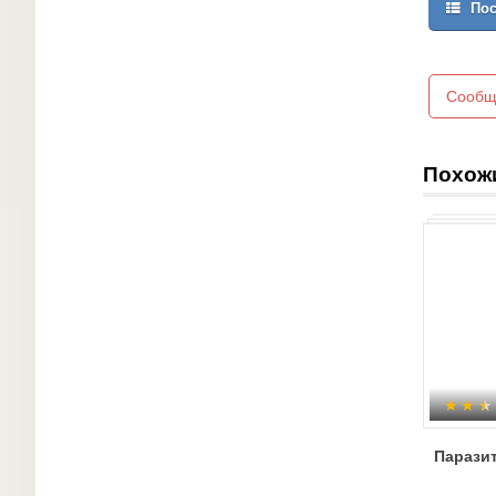
Пос
Сообщ
Похож
Парази