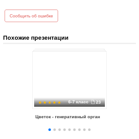
Сообщить об ошибке
Похожие презентации
6-7 класс
23
Цветок - генеративный орган
Цветок и