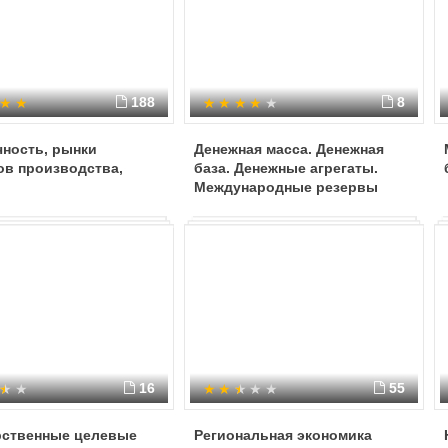
188
8
чность, рынки
Денежная масса. Денежная
ов производства,
база. Денежные агрегаты.
Международные резервы
16
55
рственные целевые
Региональная экономика