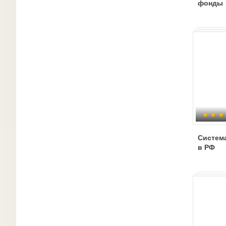
фонды
Систем
в РФ