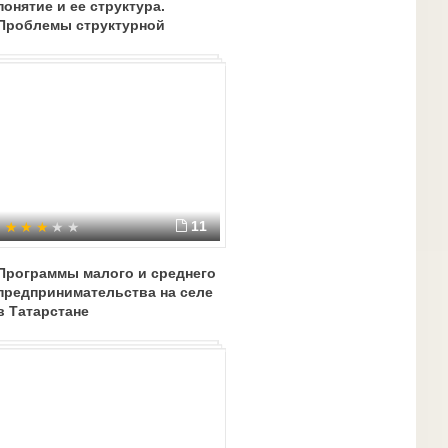
понятие и ее структура.
Проблемы структурной
перестройки экономики в
Республике Беларусь
11
Программы малого и среднего
предпринимательства на селе
в Татарстане