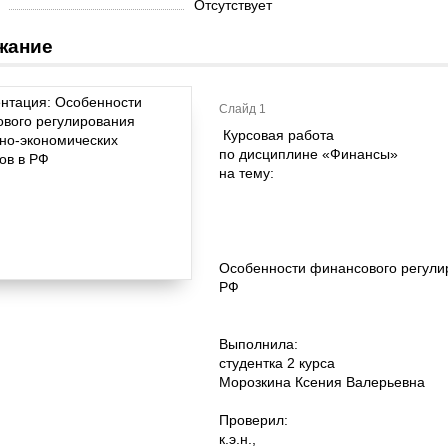
Отсутствует
жание
Слайд 1
Курсовая работа
по дисциплине «Финансы»
на тему:
Особенности финансового регули
РФ
Выполнила:
студентка 2 курса
Морозкина Ксения Валерьевна
Проверил:
к.э.н.,