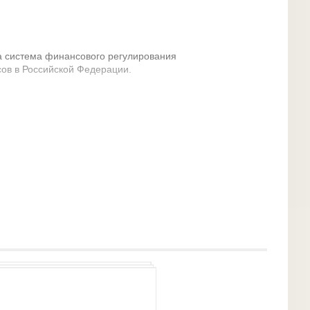
 система финансового регулирования
ов в Российской Федерации.
: финансовые отношения; финансовая политика
еское обеспечение процесса управления