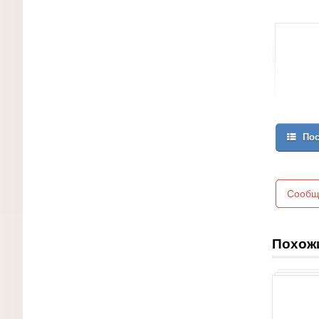
Пос
Сообщ
Похож