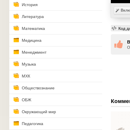
История
Вклю
Литература
Код д
Математика
Медицина
В
О
Менеджмент
Музыка
МХК
Обществознание
ОБЖ
Комме
Окружающий мир
Педагогика