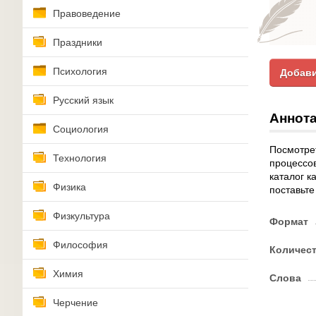
Правоведение
Праздники
Психология
Добави
Русский язык
Аннота
Социология
Посмотре
Технология
процессов
каталог к
Физика
поставьте
Физкультура
Формат
Философия
Количес
Химия
Слова
Черчение