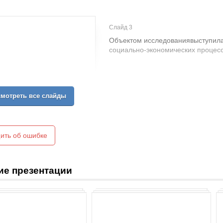
Слайд 3
Объектом исследованиявыступила
социально-экономических процесс
Предметом исследования явились
мотреть все слайды
государства; правовое и методич
финансами.
ить об ошибке
ие презентации