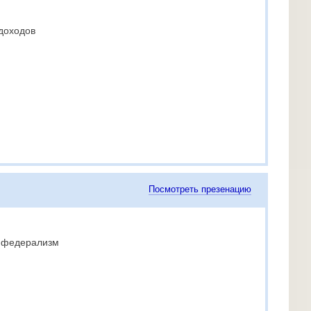
 доходов
Посмотреть презенацию
 федерализм