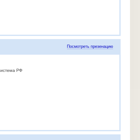
Посмотреть презенацию
система РФ