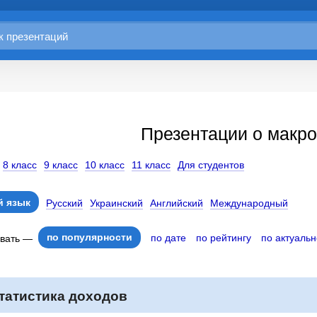
Презентации о макр
8 класс
9 класс
10 класс
11 класс
Для студентов
 язык
Русский
Украинский
Английский
Международный
по популярности
по дате
по рейтингу
по актуальн
овать —
татистика доходов