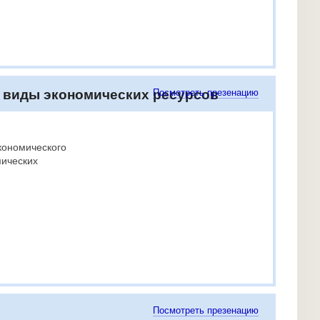
: виды экономических ресурсов
Посмотреть презенацию
кономического
мических
Посмотреть презенацию