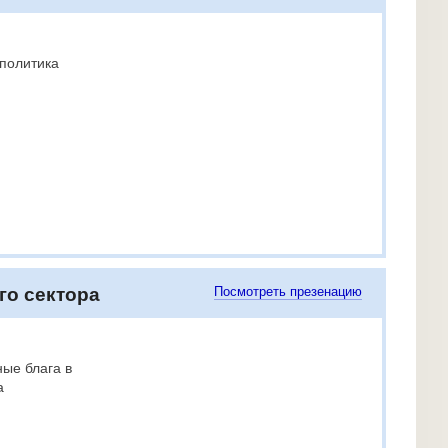
политика
го сектора
Посмотреть презенацию
ые блага в
а