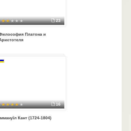
23
Философия Платона и
Аристотеля
16
Іммануїл Кант (1724-1804)