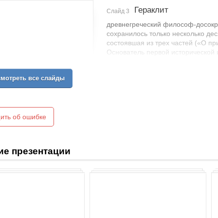
Гераклит
Слайд 3
древнегреческий философ-досокра
сохранилось только несколько дес
состоявшая из трех частей («О пр
Основатель первой исторической 
был известен как Мрачный или Тё
контрастировала с идеями Демок
мотреть все слайды
поколения.
ить об ошибке
ие презентации