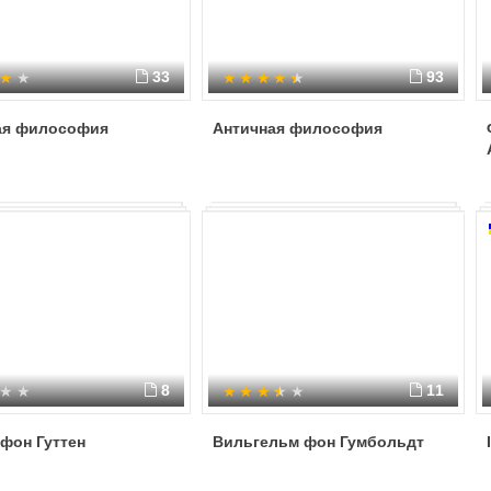
33
93
ая философия
Античная философия
8
11
фон Гуттен
Вильгельм фон Гумбольдт