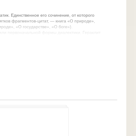
тик. Единственное его сочинение, от которого
ятков фрагментов-цитат, — книга «О природе»,
ироде», «О государстве», «О боге»).
или первоначальной формы диалектики. Гераклит
мный, и его философская система
рита, на что обратили внимание последующие