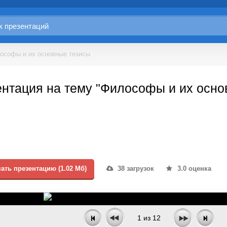
ософы и их основные тезисы
нтация на тему "Философы и их осно
ать презентацию (1.02 Мб)
38 загрузок
3.0 оценка
1
из
12