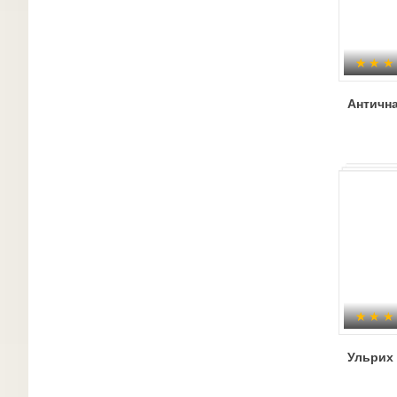
Античн
Ульрих 