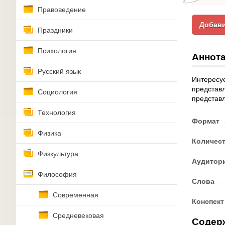
Правоведение
Добави
Праздники
Психология
Аннота
Русский язык
Интересуе
представл
Социология
представл
Технология
Формат
Физика
Количес
Физкультура
Аудитор
Философия
Слова
Современная
Конспект
Средневековая
Содер