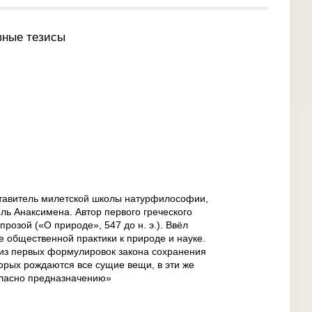
вные тезисы
тавитель милетской школы натурфилософии,
ль Анаксимена. Автор первого греческого
розой («О природе», 547 до н. э.). Ввёл
е общественной практики к природе и науке.
из первых формулировок закона сохранения
торых рождаются все сущие вещи, в эти же
ласно предназначению»