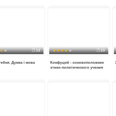
13
23
тебня. Думка i мова
Конфуций - основоположник
этико-политического учения