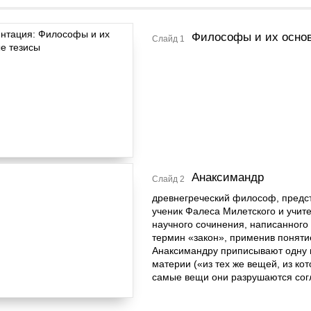
Философы и их осно
Слайд 1
Анаксимандр
Слайд 2
древнегреческий философ, предс
ученик Фалеса Милетского и учите
научного сочинения, написанного п
термин «закон», применив поняти
Анаксимандру приписывают одну 
материи («из тех же вещей, из ко
самые вещи они разрушаются сог