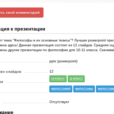
ть свой комментарий
ция к презентации
т тема "Философы и их основные тезисы"? Лучшая powerpoint през
ена здесь! Данная презентация состоит из 12 слайдов. Средняя оце
ены другие презентации по философии для 10-11 класса. Скачива
pptx (powerpoint)
12
тво слайдов
10 КЛАСС
11 КЛАСС
ия
ФИЛОСОФИЯ
ФИЛОСОФЫ
ФИЛОСОФС
Отсутствует
жание