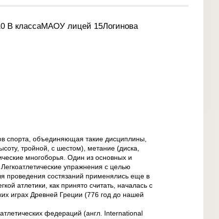
10 В классаМАОУ лицей 15Логинова
дов спорта, объединяющая такие дисциплины,
высоту, тройной, с шестом), метание (диска,
тические многоборья. Один из основных и
 Легкоатлетические упражнения с целью
для проведения состязаний применялись еще в
гкой атлетики, как принято считать, началась с
ких играх Древней Греции (776 год до нашей
летических федераций (англ. International