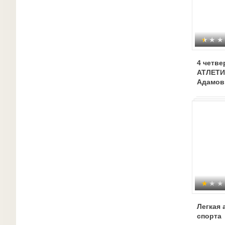
4 четв
АТЛЕТИ
Адамови
Легкая 
спорта