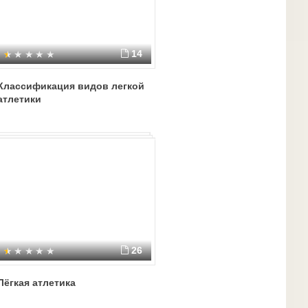
14
Классификация видов легкой
атлетики
26
Лёгкая атлетика