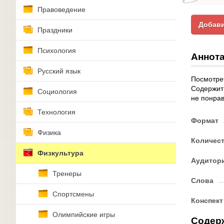
Правоведение
Добави
Праздники
Психология
Аннота
Русский язык
Посмотрет
Содержит 
Социология
не понрав
Технология
Формат
Физика
Количес
Физкультура
Аудитор
Тренеры
Слова
Спортсмены
Конспект
Олимпийские игры
Содер