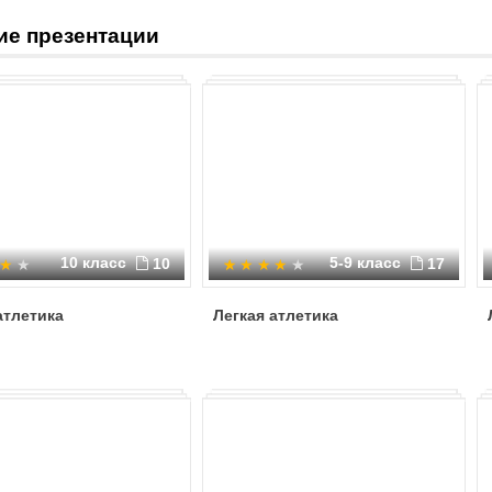
барьерный бег, эстафета.
ие презентации
10 класс
5-9 класс
10
17
атлетика
Легкая атлетика