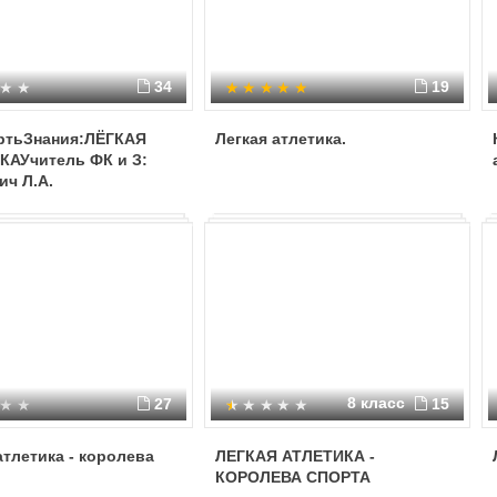
34
19
ертьЗнания:ЛЁГКАЯ
Легкая атлетика.
КАУчитель ФК и З:
ч Л.А.
8 класс
27
15
атлетика - королева
ЛЕГКАЯ АТЛЕТИКА -
КОРОЛЕВА СПОРТА