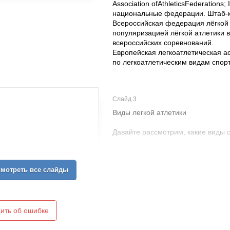
Association ofAthleticsFederations
национальные федерации. Штаб-к
Всероссийская федерация лёгкой 
популяризацией лёгкой атлетики в
всероссийских соревнований.
Европейская легкоатлетическая 
по легкоатлетическим видам спорт
Слайд 3
Виды легкой атлетики
Давайте рассмотрим, какие виды с
Спортивная ходьба – легкоатлетич
беговых видов тем, что у спортсм
мотреть все слайды
землей. Соревнования по спортивн
000 м., 30 000 м., 50 000 м.) или ш
Бег — один из самых старых видо
официальные правила соревнован
ить об ошибке
Олимпийских игр современности 18
следующими видами: спринт, бег 