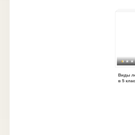
Виды ле
в 5 кла