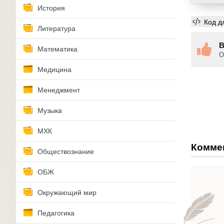
История
Код д
Литература
В
Математика
О
Медицина
Менеджмент
Музыка
МХК
Комме
Обществознание
ОБЖ
Окружающий мир
Педагогика