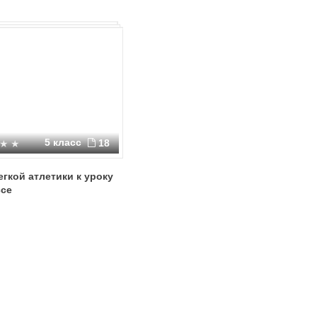
5 класс
18
гкой атлетики к уроку
ссе