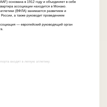
; IAAF) основана в 1912 году и объединяет в себе
вартира ассоциации находится в Монако.
атлетики (ВФЛА) занимается развитием и
 России, а также руководит проведением
ассоциация — европейский руководящий орган
а.
порта входят в легкую атлетику.
еская дисциплина, которая отличается от
ена должен быть постоянный контакт ноги с
ой ходьбе проводятся на дорожке (10 000 м., 20
оссе (20 000 м. и 50 000 м.).
в спорта, по которому были утверждены
ий, был включен в программу с самых первых
96 года. Бег в легкой атлетике представлен
на средние дистанции, бег на длинные дистанции,