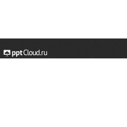
© 2014 — 2026 Облачный хостинг презентаций
Email:
support@pptcloud.ru
Проект
Популярные разделы
О сайте
ОБЖ
История
Химия
Как сделать презентацию
Физкультура
Астрономия
Правообладателям
География
Биология
Форма обратной связи
Иностранные языки