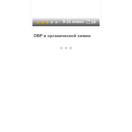
9-11 класс
16
ОВР в органической химии
Нормати