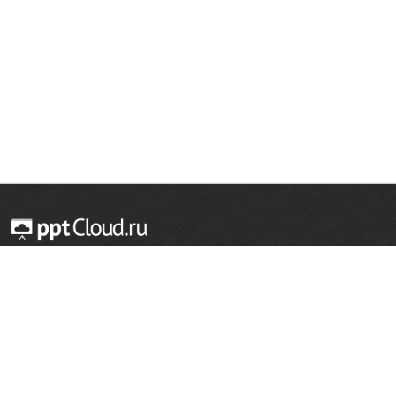
© 2014 — 2026 Облачный хостинг презентаций
Email:
support@pptcloud.ru
Проект
Популярные разделы
О сайте
ОБЖ
История
Химия
Как сделать презентацию
Физкультура
Астрономия