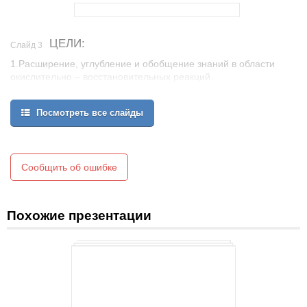
ЦЕЛИ:
Слайд 3
1.Расширение, углубление и обобщение знаний в области
окислительно – восстановительных реакций.
2.Развитие интереса к предмету, как области применения
знаний в своей будущей профессии.
Посмотреть все слайды
Сообщить об ошибке
Похожие презентации