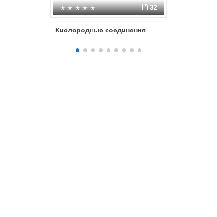
32
Кислородные соединения
Азотная 