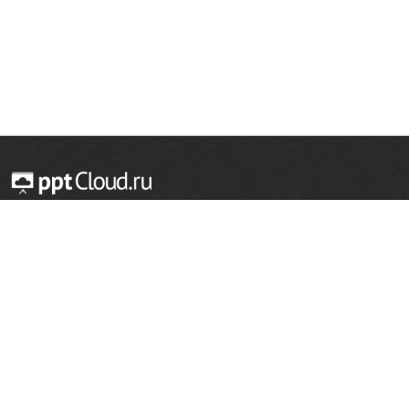
© 2014 — 2026 Облачный хостинг презентаций
Email:
support@pptcloud.ru
Проект
Популярные разделы
О сайте
ОБЖ
История
Химия
Как сделать презентацию
Физкультура
Астрономия
Правообладателям
География
Биология
Форма обратной связи