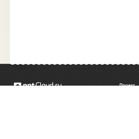
Проект
О сайте
© 2014 — 2026 Облачный хостинг презентаций
Как сдел
Email:
support@pptcloud.ru
Правооб
Форма об
Сообщить