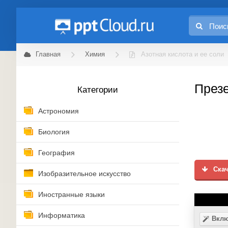
Главная
Химия
Азотная кислота и ее соли
Презе
Категории
Астрономия
Биология
География
Скач
Изобразительное искусство
Иностранные языки
Информатика
Вклю