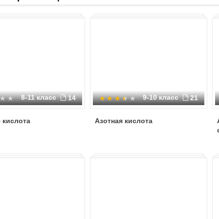
8-11 класс
9-10 класс
14
21
 кислота
Азотная кислота