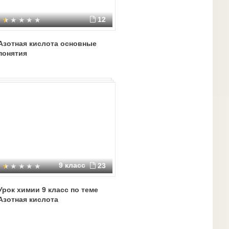
12
Азотная кислота основные
понятия
9 класс
23
Урок химии 9 класс по теме
Азотная кислота