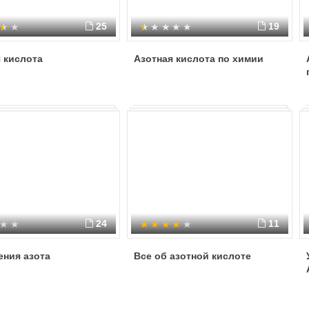
25
19
 кислота
Азотная кислота по химии
24
11
ения азота
Все об азотной кислоте