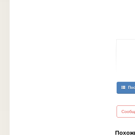
Пос
Сообщ
Похож