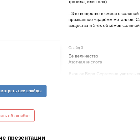
тротила, или тола)
- Это вещество в смеси с соляной
признанное «царём» металлов. Са
вещества и 3-ёх объёмов соляной
Слайд 3
Её величество
Азотная кислота
Яконюк Вера Сергеевна учитель
Урок химии 9класс
мотреть все слайды
ить об ошибке
ие презентации