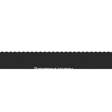
Популярные разделы
ОБЖ
История
ать презентацию
Астрономия
География
ладателям
Шаблоны для
презентаций
ратной связи
 об ошибке