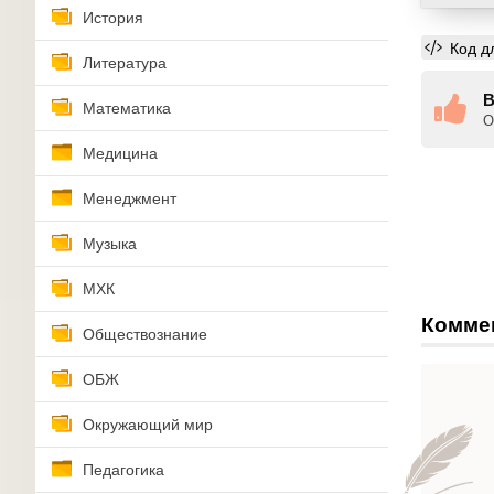
История
Код д
Литература
В
Математика
О
Медицина
Менеджмент
Музыка
МХК
Комме
Обществознание
ОБЖ
Окружающий мир
Педагогика