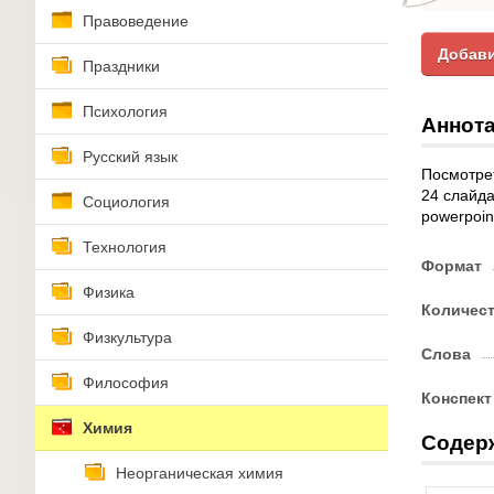
Правоведение
Добави
Праздники
Психология
Аннота
Русский язык
Посмотрет
24 слайда
Социология
powerpoin
Технология
Формат
Физика
Количес
Физкультура
Слова
Философия
Конспект
Химия
Содер
Неорганическая химия