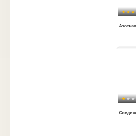
Азотная
Соедин