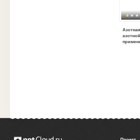
Азотная
азотной
примен
Проект