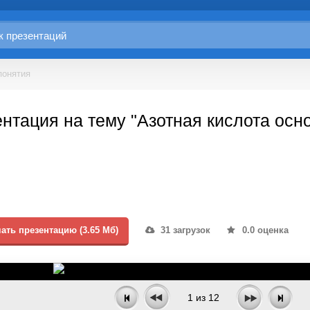
понятия
нтация на тему "Азотная кислота осн
ать презентацию (3.65 Мб)
31 загрузок
0.0 оценка
1
из
12