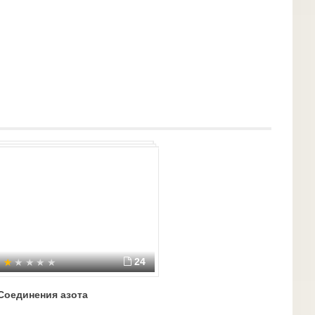
х солей:
 ⁭⁭⁭⁭⁭⁭⁭⁭
ета азотная кислота частично разлагается:
24
Соединения азота