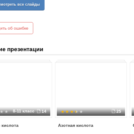
мотреть все слайды
CuO + 2HNO3 = Cu(NO3)2 + H2O
ZnO + 2HNO3 = Zn(NO3)2 + H2O
б) с основаниями:
KOH + HNO3 = KNO3 + H2O
ить об ошибке
в) вытесняет слабые кислоты из и
CaCO3 + 2HNO3 = Ca(NO3)2 + H2O + CO2
При кипении или под действием св
4HNO3 = 4NO2 ⁭⁭⁭⁭⁭⁭⁭⁭ + O2 ⁭⁭⁭⁭⁭⁭⁭⁭ + 2H2O
ие презентации
8-11 класс
14
25
 кислота
Азотная кислота