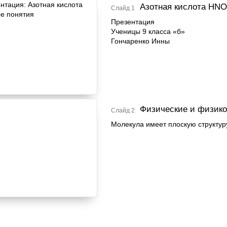
Азотная кислота HNO
Слайд 1
Презентация
Ученицы 9 класса «б»
Гончаренко Инны
Физические и физико
Слайд 2
Молекула имеет плоскую структуру