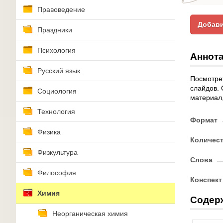
Правоведение
Добави
Праздники
Психология
Аннота
Русский язык
Посмотрет
слайдов. 
Социология
материал,
Технология
Формат
Физика
Количес
Физкультура
Слова
Философия
Конспект
Химия
Содер
Неорганическая химия