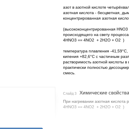
азот в азотной кислоте четырёхва
азотная кислота - бесцветная, ды
концентрированная азотная кисло
(высококонцентрированная HNO3 
происходящего на свету процесса
4HNO3 == 4NO2 ⁭⁭⁭⁭⁭ + 2H2O + O2 ⁭⁭⁭⁭⁭⁭⁭⁭ )
температура плавления -41,59°С,
кипения +82,6°С с частичным раз
растворимость азотной кислоты в 
практически полностью диссоциир
смесь.
Химические свойств
Слайд 3
При нагревании азотная кислота р
4HNO3 == 4NO2 ⁭⁭⁭⁭⁭ + 2H2O + O2 ⁭⁭⁭⁭⁭⁭⁭⁭ )
HNO3 как сильная одноосновная к
а) с основными и амфотерными о