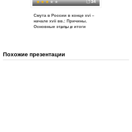
34
Смута в России в конце xvi –
Смута (1
начале xvii вв.: Причины.
Основные этапы и итоги
Похожие презентации