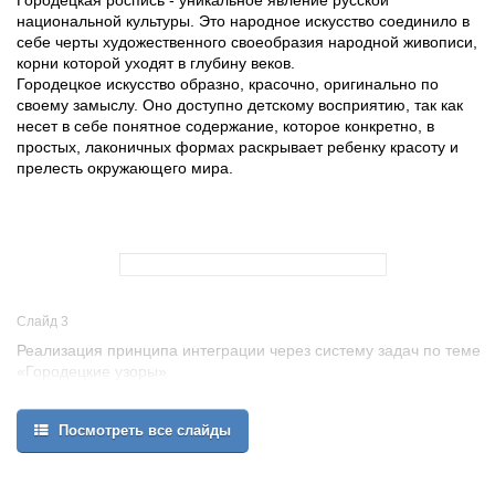
Городецкая роспись - уникальное явление русской
национальной культуры. Это народное искусство соединило в
себе черты художественного своеобразия народной живописи,
корни которой уходят в глубину веков.
Городецкое искусство образно, красочно, оригинально по
своему замыслу. Оно доступно детскому восприятию, так как
несет в себе понятное содержание, которое конкретно, в
простых, лаконичных формах раскрывает ребенку красоту и
прелесть окружающего мира.
Слайд 3
Реализация принципа интеграции через систему задач по теме
«Городецкие узоры»
Образовательная область
Образовательные задачи (из ООП)
Посмотреть все слайды
Социально – коммуникативное развитие
Расширение знаний детей о профессиях художница и резчик по
дереву; расширение и углубление знания детей по данной