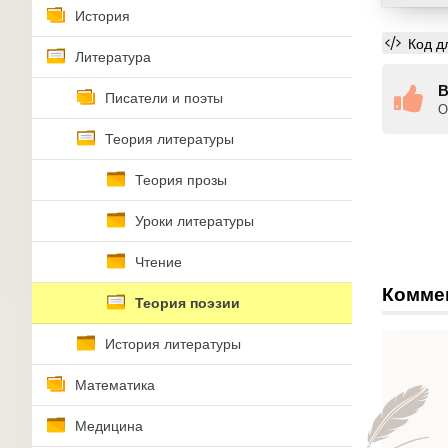
История
Код д
Литература
В
Писатели и поэты
О
Теория литературы
Теория прозы
Уроки литературы
Чтение
Комме
Теория поэзии
История литературы
Математика
Медицина