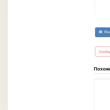
Пос
Сообщ
Похож