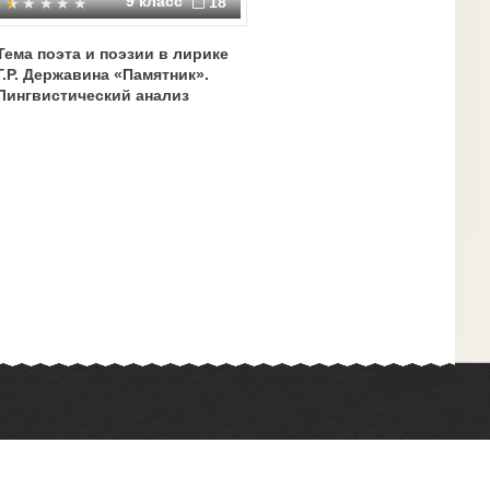
9 класс
18
Тема поэта и поэзии в лирике
Г.Р. Державина «Памятник».
Лингвистический анализ
Химия
Физкультура