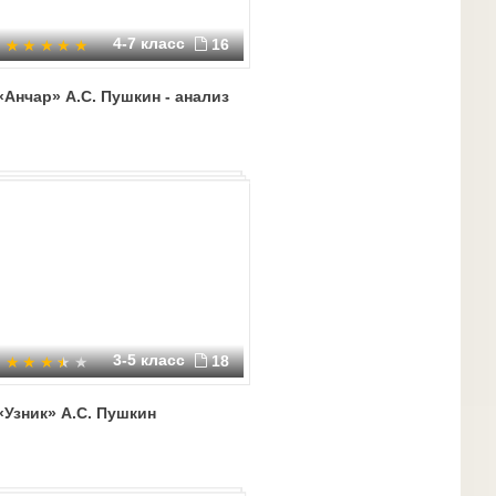
4-7 класс
16
«Анчар» А.С. Пушкин - анализ
3-5 класс
18
«Узник» А.С. Пушкин