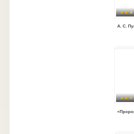
А. С. П
«Пророк