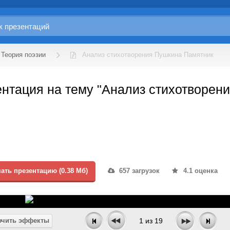
Теория поэзии
Анализ стихотворения Пушкина Памятник
нтация на тему "Анализ стихотворен
ать презентацию (0.38 Мб)
657 загрузок
4.1 оценка
чить эффекты
1
из
19