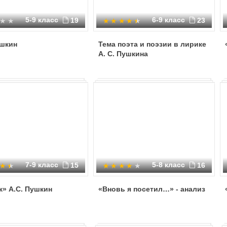
5-9 класс
6-9 класс
19
23
ушкин
Тема поэта и поэзии в лирике
А. С. Пушкина
7-9 класс
5-8 класс
15
16
» А.С. Пушкин
«Вновь я посетил…» - анализ