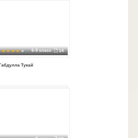
6-9 класс
14
Габдулла Тукай