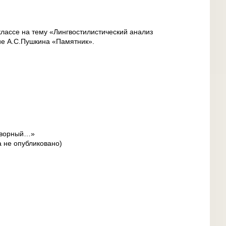
классе на тему «Лингвостилистический анализ
ние А.С.Пушкина «Памятник».
отворный…»
та не опубликовано)