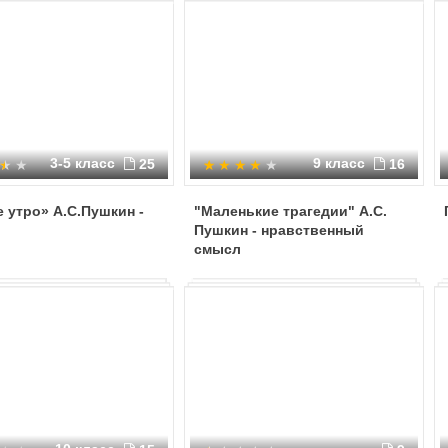
3-5 класс
9 класс
25
16
 утро» А.С.Пушкин -
"Маленькие трагедии" А.С.
Пушкин - нравственный
смысл