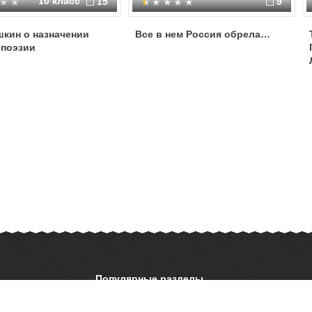
10 класс
15
9
шкин о назначении
Все в нем Россия обрела…
 поэзии
Популярные разделы
ОБЖ
История