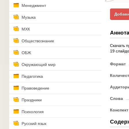
Менеджмент
Добави
Музыка
МХК
Аннота
Обществознание
Скачать п
19 слайдо
ОБЖ
Формат
Окружающий мир
Количес
Педагогика
Аудитор
Правоведение
Слова
Праздники
Конспект
Психология
Содер
Русский язык