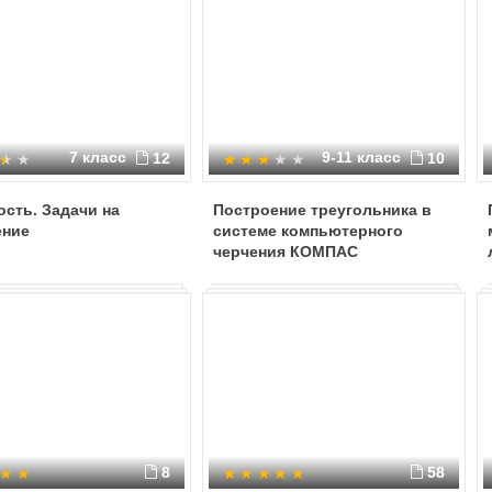
7 класс
9-11 класс
12
10
сть. Задачи на
Построение треугольника в
ение
системе компьютерного
черчения КОМПАС
8
58