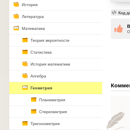
История
Код д
Литература
В
Математика
О
Теория вероятности
Статистика
История математики
Алгебра
Комме
Геометрия
Планиметрия
Стереометрия
Тригонометрия