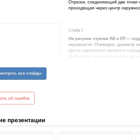
Отрезок, соединяющий две точки о
проходящая через центр окружнос
Слайд 3
На рисунке отрезки АВ и ЕF— хор
окружности. Очевидно, диаметр ок
Центр окружности является серед
Любые две точки окружности делят
называется дугой окружности. На
точками А и В.
мотреть все слайды
ить об ошибке
ие презентации