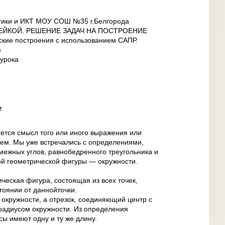
тики и ИКТ МОУ СОШ №35 г.Белгорода
ЕЙКОЙ. РЕШЕНИЕ ЗАДАЧ НА ПОСТРОЕНИЕ
ские построения с использованием САПР.
)
урока
е
ется смысл того или иного выражения или
ем. Мы уже встречались с определениями,
межных углов, равнобедренного треугольника и
ой геометрической фигуры — окружности.
ческая фигура, состоящая из всех точек,
оянии от даннойточки.
 окружности, а отрезок, соединяющий центр с
 радиусом окружности. Из определения
сы имеют одну и ту же длину.