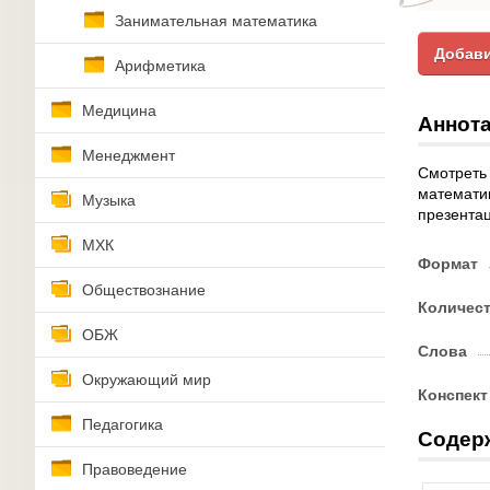
Занимательная математика
Добави
Арифметика
Медицина
Аннота
Менеджмент
Смотреть 
математик
Музыка
презентац
МХК
Формат
Обществознание
Количес
ОБЖ
Слова
Окружающий мир
Конспект
Педагогика
Содер
Правоведение