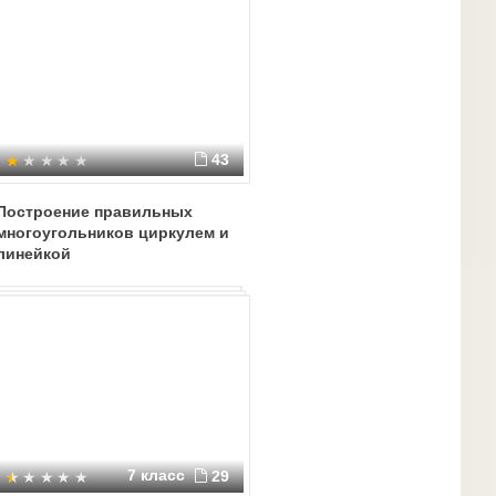
43
Построение правильных
многоугольников циркулем и
линейкой
7 класс
29