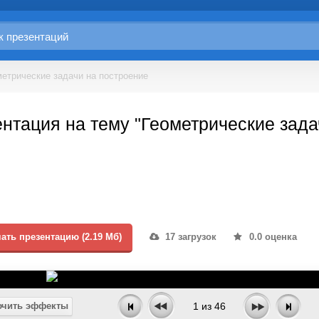
метрические задачи на построение
нтация на тему "Геометрические зада
ать презентацию (2.19 Мб)
17 загрузок
0.0 оценка
чить эффекты
1
из
46