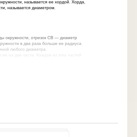
кружности, называется ее хордой. Хорда,
ти, называется диаметром.
ды окружности, отрезок СВ — диаметр
ружности в два раза больше ее радиуса.
иной любого диаметра.
 ее на две части. Каждая из этих частей
 рисунке АLВ и АМВ — дуги, ограниченные