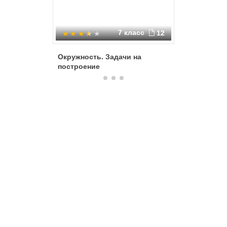
7 класс
12
Окружность. Задачи на
Построе
построение
многоуг
линейко