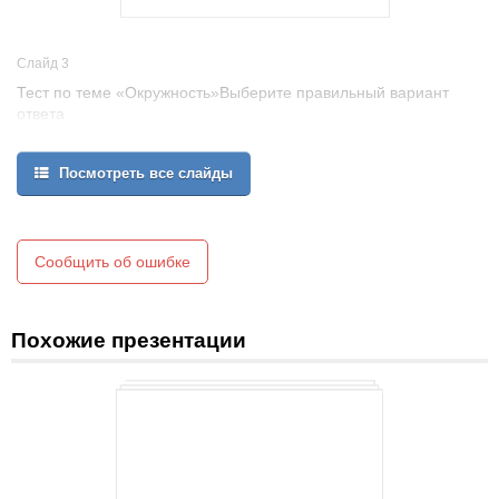
Слайд 3
Тест по теме «Окружность»Выберите правильный вариант
ответа
1. Окружностью называется геометрическая фигура, которая
а) состоит из точек плоскости, расположенных на данном
Посмотреть все слайды
расстоянии от данной точки плоскости;
б)состоит из всех точек плоскости, расположенных на данном
расстоянии от данной точки плоскости.
2. Центром окружности является
Сообщить об ошибке
а) точка, от которой одинаково удалены некоторые точки;
б) точка, от которой одинаково удалены все точки окружности.
Похожие презентации