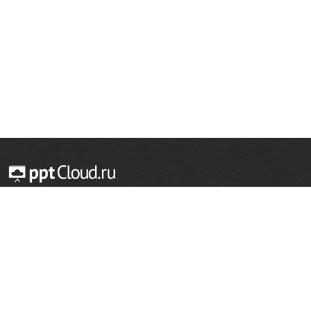
© 2014 — 2026 Облачный хостинг презентаций
Email:
support@pptcloud.ru
Проект
Популярные разделы
О сайте
ОБЖ
История
Химия
Как сделать презентацию
Физкультура
Астрономия