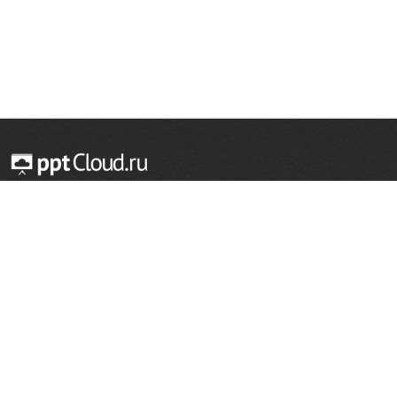
© 2014 — 2026 Облачный хостинг презентаций
Email:
support@pptcloud.ru
Проект
Популярные разделы
О сайте
ОБЖ
История
Химия
Как сделать презентацию
Физкультура
Астрономия
Правообладателям
География
Биология
Форма обратной связи
Иностранные языки