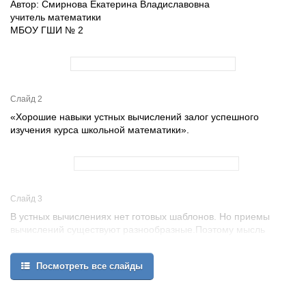
Автор: Смирнова Екатерина Владиславовна
учитель математики
МБОУ ГШИ № 2
Слайд 2
«Хорошие навыки устных вычислений залог успешного
изучения курса школьной математики».
Слайд 3
В устных вычислениях нет готовых шаблонов. Но приемы
вычислений существуют разнообразные.Поэтому мысль
учащихся при устных вычислениях работает максимально
интенсивно и творчески.
Посмотреть все слайды