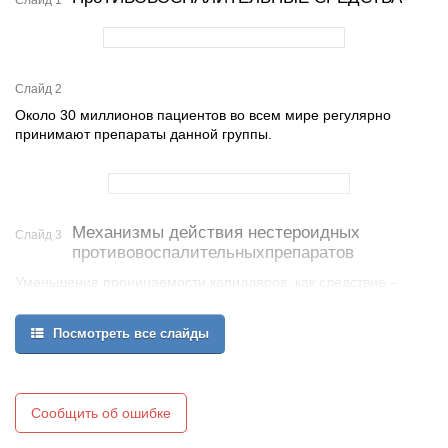
Слайд 1
Слайд 2
Около 30 миллионов пациентов во всем мире регулярно
принимают препараты данной группы.
Механизмы действия нестероидных
Слайд 3
противовоспалительныхпрепаратов
Уменьшение проницаемости капилляров, как следствие –
ограничение экссудативных проявлений воспалительного
процесса.
Посмотреть все слайды
Стабилизация лизосом, что препятствует выходу в цитоплазму и
в
межклеточное пространство лизосомальных гидролаз, которые
способны оказывать повреждающее влияние на клетку.
Сообщить об ошибке
Угнетение продукции макроэргических фосфатов (в первую
очередь