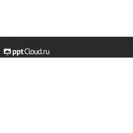
© 2014 — 2026 Облачный хостинг презентаций
Email:
support@pptcloud.ru
Проект
Популярные разделы
О сайте
ОБЖ
История
Химия
Как сделать презентацию
Физкультура
Астрономия
Правообладателям
География
Биология
Форма обратной связи
Иностранные языки