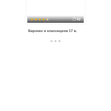
42
Барокко и классицизм 17 в.
Искусст
Возрожд