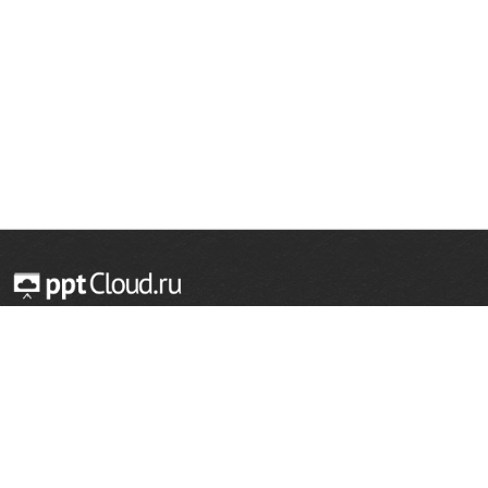
© 2014 — 2026 Облачный хостинг презентаций
Email:
support@pptcloud.ru
Проект
Популярные разделы
О сайте
ОБЖ
История
Химия
Как сделать презентацию
Физкультура
Астрономия