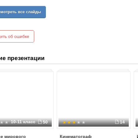
экономики, производящая киноф
мультипликацию, и демонстрирую
мотреть все слайды
Произведения киноискусства созд
кинематографа занимается наука 
На фото: создатели кино Братья Л
ить об ошибке
ие презентации
10-11 класс
50
14
ие мирового
Кинематограф