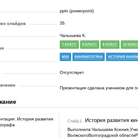
pptx (powerpoint)
35
тво слайдов
Чалышева К.
7 КЛАСС
8 КЛАСС
9 КЛАСС
10 КЛАС
ия
МХК
КИНЕМАТОГРАФ
ИСТОРИЯ КИНЕ
Отсутствует
начение
Презентация сделана учеником для п
жание
История развития ки
Слайд 1
Выполнила:Чалышева Ксения,Уче
ВолжскогоВолгоградской области