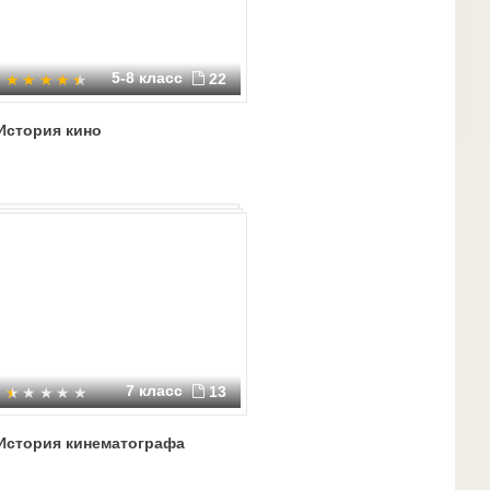
5-8 класс
22
История кино
7 класс
13
История кинематографа