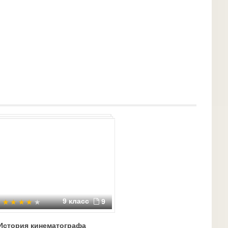
ильмы, спецэффекты для кинофильмов,
щая эти произведения для зрителей.
аются при помощи кинотехники. Изучением
кинове́дение.
юмьер (Огюст слева, Луи справа)
9 класс
9
История кинематографа