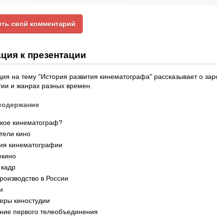
ть свой комментарий
ция к презентации
ия на тему "История развития кинематографа" рассказывает о за
тии и жанрах разных времен.
содержание
акое кинематограф?
тели кино
ия кинематографии
екино
 кадр
роизводство в России
и
еры киностудии
ние первого телеобъединения