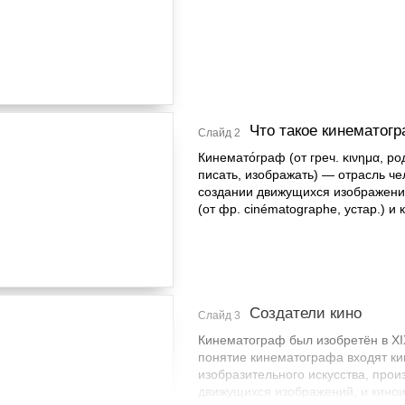
Что такое кинематог
Слайд 2
Кинемато́граф (от греч. κινημα, р
писать, изображать) — отрасль ч
создании движущихся изображений
(от фр. cinématographe, устар.) и
Создатели кино
Слайд 3
Кинематограф был изобретён в XIX
понятие кинематографа входят ки
изобразительного искусства, про
движущихся изображений, и кино