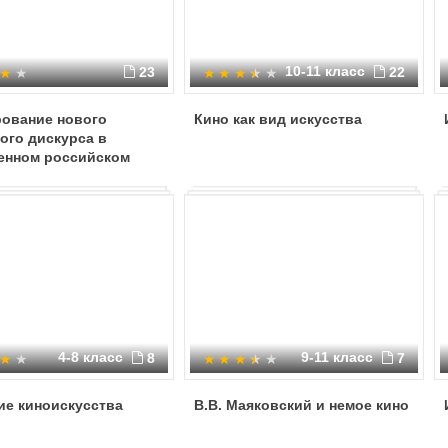
10-11 класс
23
22
ование нового
Кино как вид искусства
ого дискурса в
енном российском
4-8 класс
9-11 класс
8
7
ие киноискусства
В.В. Маяковский и немое кино