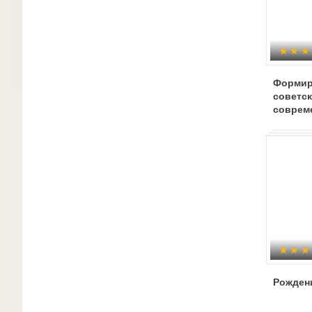
Формир
советск
соврем
кино
Рожден