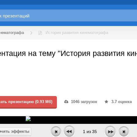
инематографа
История развития кинематографа
нтация на тему "История развития к
ать презентацию (0.93 Мб)
1046 загрузок
3.7 оценка
чить эффекты
1
из
35