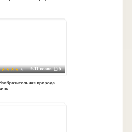
9-11 класс
8
Изобразительная природа
кино