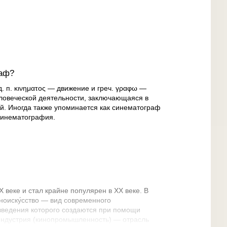
раф?
од. п. κινηματος — движение и греч. γραφω —
еловеческой деятельности, заключающаяся в
. Иногда также упоминается как синематограф
 кинематография.
 веке и стал крайне популярен в XX веке. В
ноиску́сство — вид современного
изведения которого создаются при помощи
индустрия (кинопромышленность) — отрасль