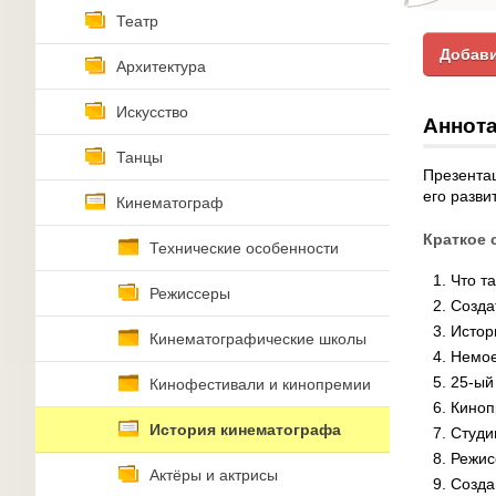
Театр
Добави
Архитектура
Искусство
Аннота
Танцы
Презентац
его разви
Кинематограф
Краткое 
Технические особенности
Что т
Режиссеры
Созда
Истор
Кинематографические школы
Немо
25-ый
Кинофестивали и кинопремии
Киноп
История кинематографа
Студи
Режис
Актёры и актрисы
Созда