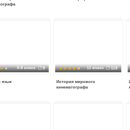
тографа
5-8 класс
11 класс
9
119
 язык
История мирового
кинематографа