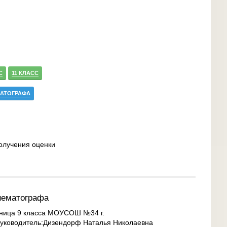
С
11 КЛАСС
МАТОГРАФА
олучения оценки
нематографа
ница 9 класса МОУСОШ №34 г.
Руководитель:Дизендорф Наталья Николаевна