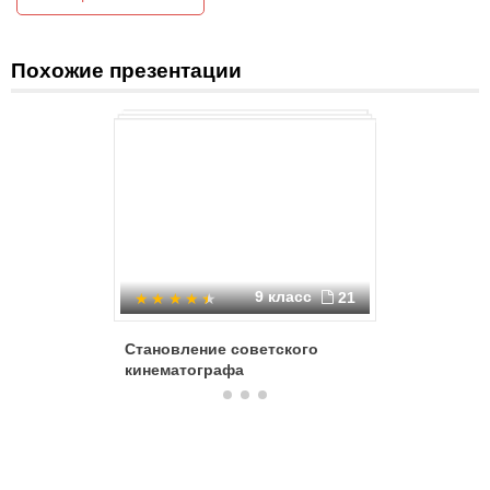
Похожие презентации
9 класс
21
Становление советского
История
кинематографа
кинемат