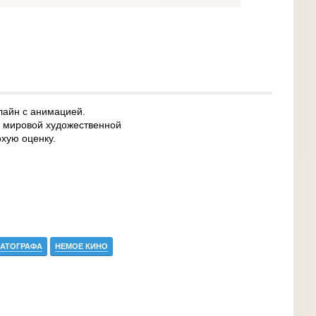
лайн с анимацией.
о мировой художественной
охую оценку.
МАТОГРАФА
НЕМОЕ КИНО