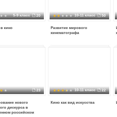
5-9 класс
10-11 класс
20
50
в кино
Развитие мирового
кинематографа
10-11 класс
23
22
ование нового
Кино как вид искусства
ого дискурса в
енном российском