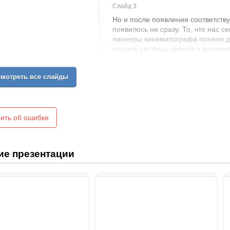
Слайд 3
Но и после появления соответству
появилось не сразу. То, что нас 
пионеры кинематографа поняли да
создать системы записи и воспро
даже принимал участие знамениты
неудобной, рассчитанной всего л
мотреть все слайды
позволило Эдиссону добиться усп
ить об ошибке
ие презентации