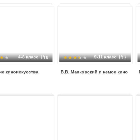
4-8 класс
9-11 класс
8
7
ие киноискусства
В.В. Маяковский и немое кино