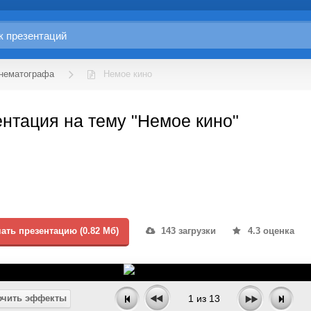
инематографа
Немое кино
нтация на тему "Немое кино"
ать презентацию (0.82 Мб)
143 загрузки
4.3 оценка
чить эффекты
1
из
13