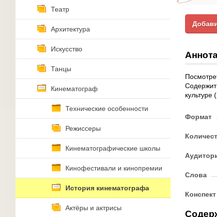
Театр
Добави
Архитектура
Искусство
Аннота
Танцы
Посмотрет
Содержит
Кинематограф
культуре 
Технические особенности
Формат
Режиссеры
Количес
Кинематографические школы
Аудитор
Кинофестивали и кинопремии
Слова
История кинематографа
Конспект
Актёры и актрисы
Содер