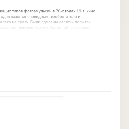
ющих типов фотоэмульсий в 70-х годах 19 в. кино
сегодня кажется очевидным, изобретатели и
леко не сразу. Были сделаны десятки попыток
изведения движущихся изображений, в которых
й Эдиссон, но и его система оказалась
ишь на индивидуальный просмотр, что и не
еха.