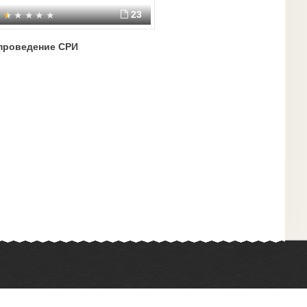
23
проведение СРИ
Химия
Физкультура