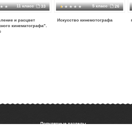
11 класс
5 класс
33
26
ление и расцвет
Искусство кинемотографа
ного кинематографа".
с
Популярные разделы
ОБЖ
История