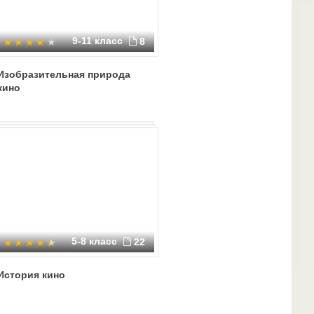
9-11 класс
8
Изобразительная природа
кино
5-8 класс
22
История кино