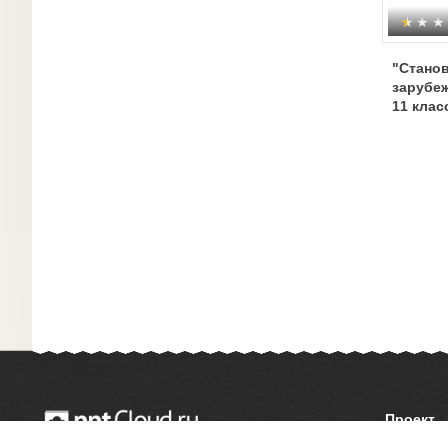
"Станов
зарубеж
11 клас
Проект
О сайте