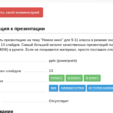
ть свой комментарий
ция к презентации
ь презентацию на тему "Немое кино" для 9-11 класса в режиме он
 13 слайдов. Самый большой каталог качественных презентаций п
(МХК) в рунете. Если не понравится материал, просто поставьте пл
pptx (powerpoint)
13
тво слайдов
9 КЛАСС
10 КЛАСС
11 КЛАСС
ия
МХК
КИНЕМАТОГРАФ
ИСТОРИЯ КИНЕ
Отсутствует
жание