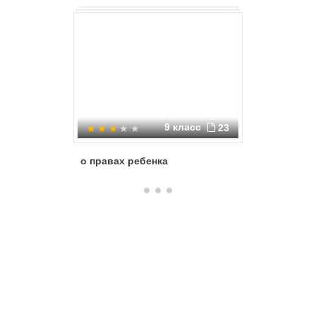
9 класс
23
о правах ребенка
Права р