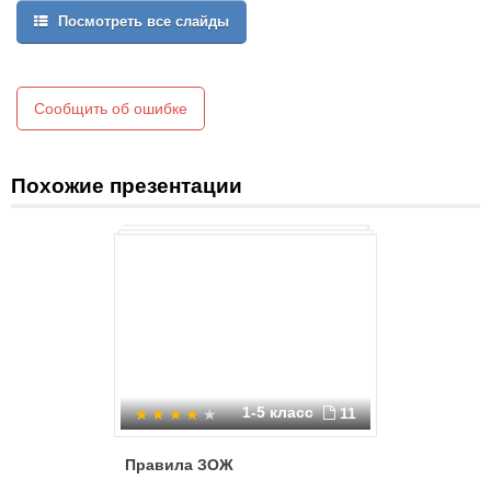
решающая роль принадлежит, в первую очередь, семье.
Посмотреть все слайды
Сообщить об ошибке
Похожие презентации
1-5 класс
11
Правила ЗОЖ
Питание