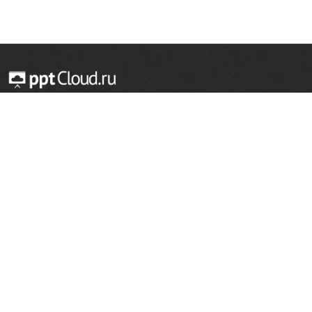
© 2014 — 2026 Облачный хостинг презентаций
Email:
support@pptcloud.ru
Проект
Популярные разделы
О сайте
ОБЖ
История
Химия
Как сделать презентацию
Физкультура
Астрономия
Правообладателям
География
Биология
Форма обратной связи
Иностранные языки
Сообщить об ошибке
Шаблоны для презентаций