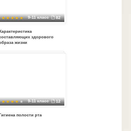
9-11 класс
82
Характеристика
составляющих здорового
образа жизни
9-11 класс
12
Гигиена полости рта