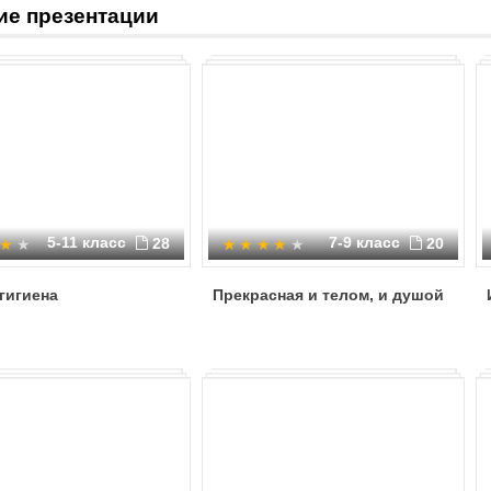
ие презентации
5-11 класс
7-9 класс
28
20
гигиена
Прекрасная и телом, и душой