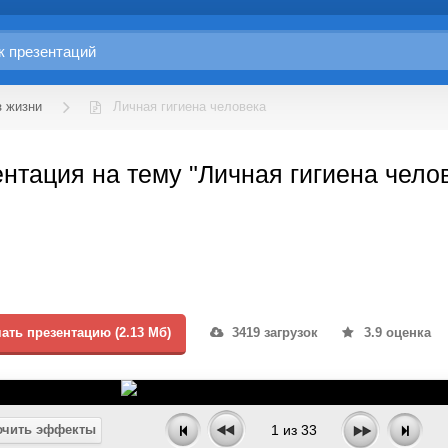
з жизни
Личная гигиена человека
нтация на тему "Личная гигиена чело
ать презентацию (2.13 Мб)
3419 загрузок
3.9 оценка
чить эффекты
1
из
33