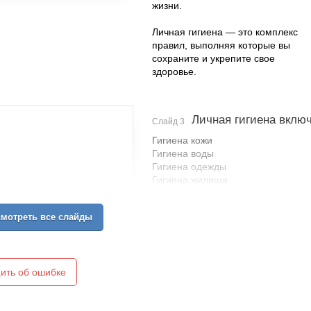
жизни.
Личная гигиена — это комплекс
правил, выполняя которые вы
сохраните и укрепите свое
здоровье.
Личная гигиена включ
Слайд 3
Гигиена кожи
Гигиена воды
Гигиена одежды
Гигиена жилища
Гигиена питания
Гигиена полости рта
мотреть все слайды
ить об ошибке