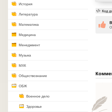
История
Код д
Литература
В
Математика
О
Медицина
Менеджмент
Музыка
МХК
Комме
Обществознание
ОБЖ
Военное дело
Здоровье