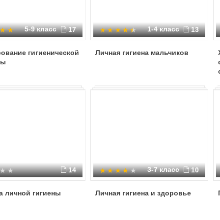
5-9 класс
1-4 класс
17
13
ование гигиенической
Личная гигиена мальчиков
ры
3-7 класс
14
10
а личной гигиены
Личная гигиена и здоровье