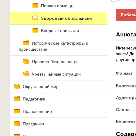
Первая помощь
Добави
Здоровый образ жизни
Вредные привычки
Аннота
Исторические катастрофы и
Интересуе
происшествия
здесь! Да
другие пр
Правила безопасности
Формат
Чрезвычайные ситуации
Количес
Окружающий мир
Аудитор
Педагогика
Слова
Правоведение
Конспект
Праздники
Содер