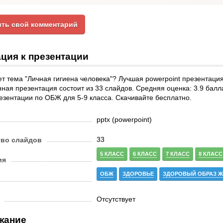
ть свой комментарий
ция к презентации
т тема "Личная гигиена человека"? Лучшая powerpoint презентация
нная презентация состоит из 33 слайдов. Средняя оценка: 3.9 балл
езентации по ОБЖ для 5-9 класса. Скачивайте бесплатно.
pptx (powerpoint)
33
тво слайдов
5 КЛАСС
6 КЛАСС
7 КЛАСС
8 КЛАСС
ия
ОБЖ
ЗДОРОВЬЕ
ЗДОРОВЫЙ ОБРАЗ 
Отсутствует
жание