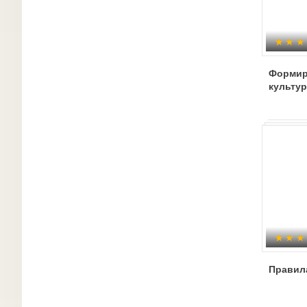
Формир
культу
Правил