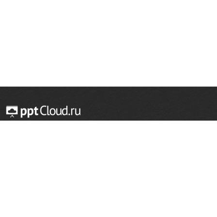
© 2014 — 2026 Облачный хостинг презентаций
Email:
support@pptcloud.ru
Проект
Популярные разделы
О сайте
ОБЖ
История
Химия
Как сделать презентацию
Физкультура
Астрономия
Правообладателям