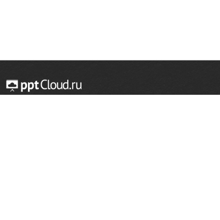
© 2014 — 2026 Облачный хостинг презентаций
Email:
support@pptcloud.ru
Проект
Популярные разделы
О сайте
ОБЖ
История
Химия
Как сделать презентацию
Физкультура
Астрономия
Правообладателям
География
Биология
Форма обратной связи
Иностранные языки