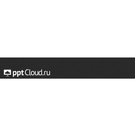
© 2014 — 2026 Облачный хостинг презентаций
Email:
support@pptcloud.ru
Проект
Популярные разделы
О сайте
ОБЖ
История
Химия
Как сделать презентацию
Физкультура
Астрономия