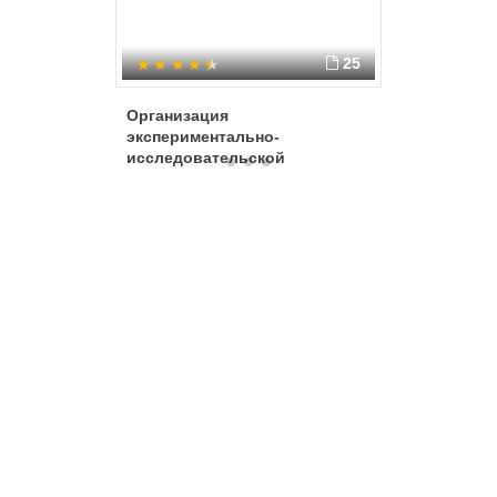
25
Организация
Развити
экспериментально-
интерес
исследовательской
деятельности дошкольников